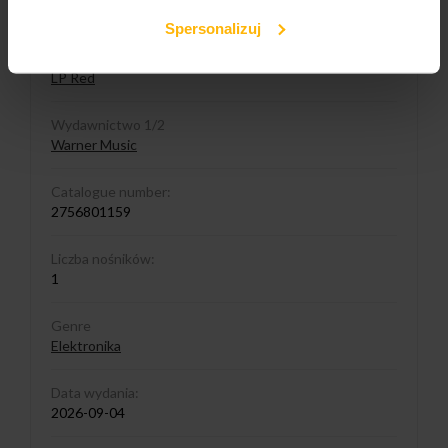
Plastic (Wydanie Jubileuszowe)
Spersonalizuj
Media format
LP Red
Wydawnictwo 1/2
Warner Music
Catalogue number:
2756801159
Liczba nośników:
1
Genre
Elektronika
Data wydania:
2026-09-04