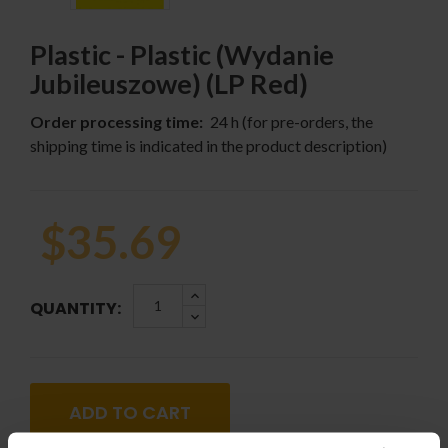
Plastic - Plastic (Wydanie
Jubileuszowe) (LP Red)
Order processing time:
24 h (for pre-orders, the
shipping time is indicated in the product description)
$35.69
QUANTITY:
ADD TO CART