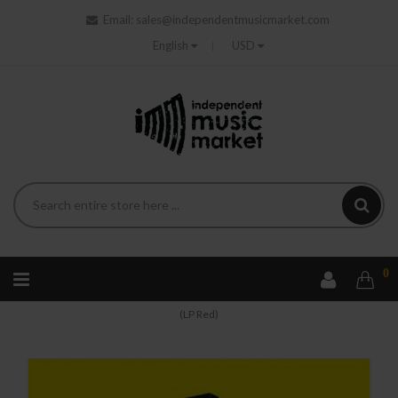
Email:
sales@independentmusicmarket.com
English
USD
0
Home
Elektronika
Plastic - Plastic (Wydanie Jubileuszowe)
(LP Red)