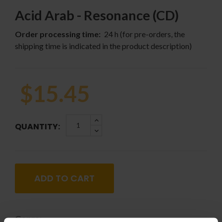
Acid Arab - Resonance (CD)
Order processing time:
24 h (for pre-orders, the
shipping time is indicated in the product description)
$15.45
QUANTITY:
ADD TO CART
Genre: