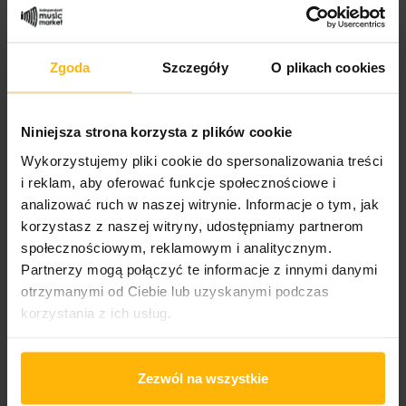
Elektronika
Zgoda
Szczegóły
O plikach cookies
PRODUCT DETAILS
Niniejsza strona korzysta z plików cookie
Wykorzystujemy pliki cookie do spersonalizowania treści
Album year
i reklam, aby oferować funkcje społecznościowe i
2026
analizować ruch w naszej witrynie. Informacje o tym, jak
korzystasz z naszej witryny, udostępniamy partnerom
Band name
Acid Arab
społecznościowym, reklamowym i analitycznym.
Partnerzy mogą połączyć te informacje z innymi danymi
Released
otrzymanymi od Ciebie lub uzyskanymi podczas
2026
korzystania z ich usług.
Album title:
Resonance
Zezwól na wszystkie