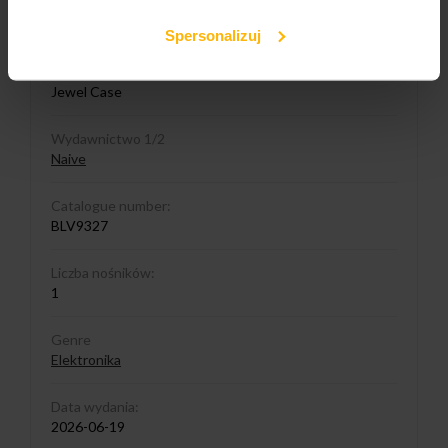
Media format
CD
Spersonalizuj
Cover format:
Jewel Case
Wydawnictwo 1/2
Naive
Catalogue number:
BLV9327
Liczba nośników:
1
Genre
Elektronika
Data wydania:
2026-06-19