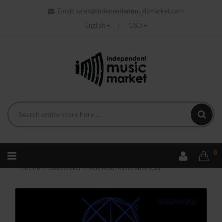
Email:
sales@independentmusicmarket.com
English
USD
0
Home
Elektronika
Acid Arab - Resonance (CD)