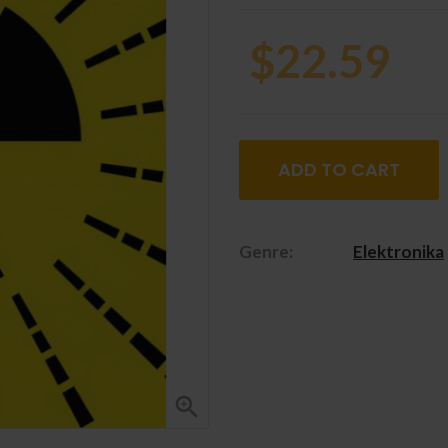
$22.59
ADD TO CART
Genre:
Elektronika
