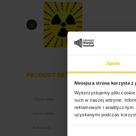
‹
Zgoda
PRODUCT DETAILS
Niniejsza strona korzysta z
Wykorzystujemy pliki cookie 
Album year
1975
ruch w naszej witrynie. Inf
reklamowym i analitycznym. 
Band name
Kraftwerk
uzyskanymi podczas korzysta
Released
2026