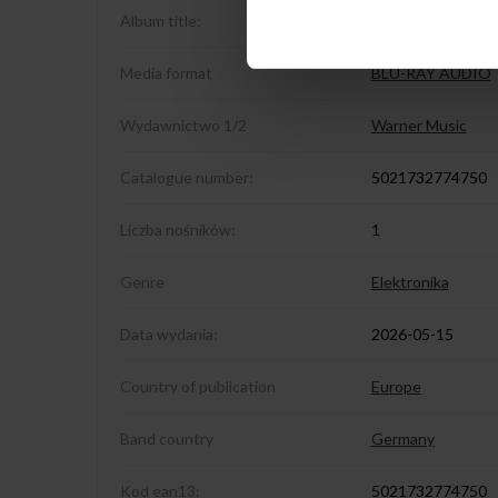
Album title:
Radio-Activity (50
Media format
BLU-RAY AUDIO
Wydawnictwo 1/2
Warner Music
Catalogue number:
5021732774750
Liczba nośników:
1
Genre
Elektronika
Data wydania:
2026-05-15
Country of publication
Europe
Band country
Germany
Kod ean13:
5021732774750