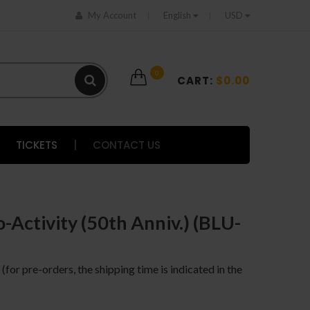
My Account
English
USD
0
CART:
$0.00
TICKETS
|
CONTACT US
-Activity (50th Anniv.) (BLU-
 (for pre-orders, the shipping time is indicated in the