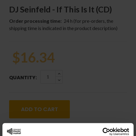
DJ Seinfeld - If This Is It (CD)
Order processing time:
24 h (for pre-orders, the
shipping time is indicated in the product description)
$16.34
QUANTITY:
ADD TO CART
Genre: