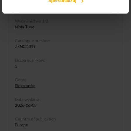
Spersonalizuj
Media format
CD
Wydawnictwo 1/2
Ninja Tune
Catalogue number:
ZENCD319
Liczba nośników:
1
Genre
Elektronika
Data wydania:
2026-06-05
Country of publication
Europe