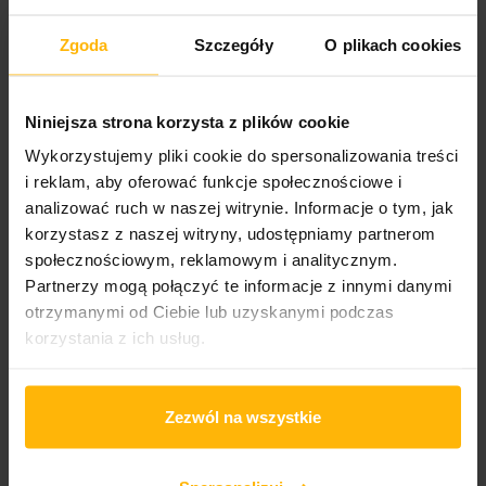
Elektronika
Zgoda
Szczegóły
O plikach cookies
PRODUCT DETAILS
Niniejsza strona korzysta z plików cookie
Wykorzystujemy pliki cookie do spersonalizowania treści
i reklam, aby oferować funkcje społecznościowe i
Album year
analizować ruch w naszej witrynie. Informacje o tym, jak
2026
korzystasz z naszej witryny, udostępniamy partnerom
społecznościowym, reklamowym i analitycznym.
Band name
Partnerzy mogą połączyć te informacje z innymi danymi
DJ Seinfeld
otrzymanymi od Ciebie lub uzyskanymi podczas
korzystania z ich usług.
Released
2026
Zezwól na wszystkie
Album title:
If This Is It