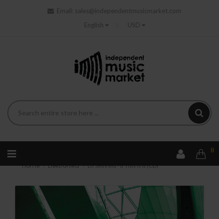
Email:
sales@independentmusicmarket.com
English
USD
0
Home
Elektronika
DJ Seinfeld - If This Is It (CD)