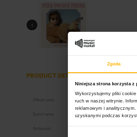
‹
Zgoda
PRODUCT DETAILS
Niniejsza strona korzysta z
Wykorzystujemy pliki cookie 
Album year
2026
ruch w naszej witrynie. Inf
reklamowym i analitycznym. 
Band name
Willow Avalon
uzyskanymi podczas korzysta
Released
2026