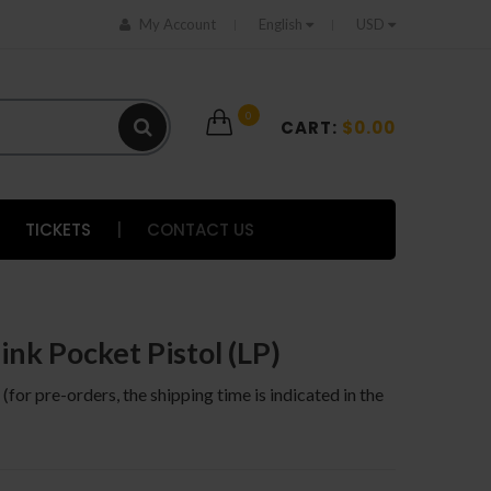
My Account
English
USD
0
CART:
$0.00
TICKETS
|
CONTACT US
ink Pocket Pistol (LP)
 (for pre-orders, the shipping time is indicated in the