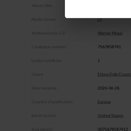
Album title:
Pink Pocket Pistol
Media format
LP
Wydawnictwo 1/2
Warner Music
Catalogue number:
7567858741
Liczba nośników:
1
Genre
Ethno/Folk/Count
Data wydania:
2026-06-26
Country of publication
Europe
Band country
United States
Kod ean13:
0075678587412