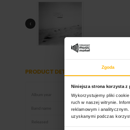
‹
Zgoda
PRODUCT DETAILS
Niniejsza strona korzysta z
Album year
2026
Wykorzystujemy pliki cookie 
ruch w naszej witrynie. Inf
Band name
Tamikrest
reklamowym i analitycznym. 
uzyskanymi podczas korzysta
Released
2026