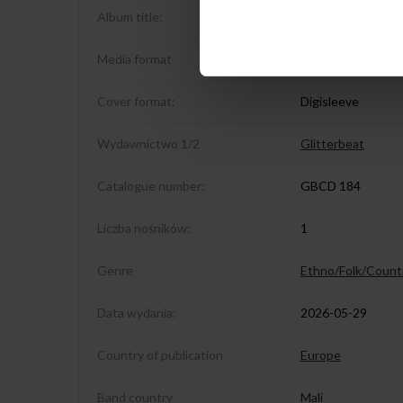
Album title:
Assikel
Media format
CD
Cover format:
Digisleeve
Wydawnictwo 1/2
Glitterbeat
Catalogue number:
GBCD 184
Liczba nośników:
1
Genre
Ethno/Folk/Count
Data wydania:
2026-05-29
Country of publication
Europe
Band country
Mali