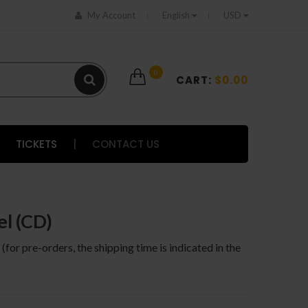
My Account
English
USD
0
CART:
$0.00
TICKETS
|
CONTACT US
el (CD)
 (for pre-orders, the shipping time is indicated in the