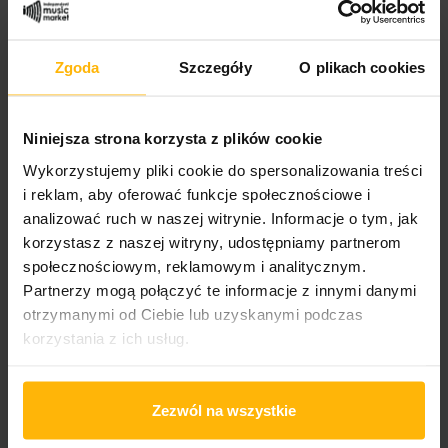
Genre:
Zgoda
Szczegóły
O plikach cookies
Ethno/Folk/Country
Niniejsza strona korzysta z plików cookie
PRODUCT DETAILS
Wykorzystujemy pliki cookie do spersonalizowania treści
i reklam, aby oferować funkcje społecznościowe i
analizować ruch w naszej witrynie. Informacje o tym, jak
Album year
korzystasz z naszej witryny, udostępniamy partnerom
2015
społecznościowym, reklamowym i analitycznym.
Partnerzy mogą połączyć te informacje z innymi danymi
Band name
otrzymanymi od Ciebie lub uzyskanymi podczas
Buena Vista Social Club
korzystania z ich usług.
Released
2026
Zezwól na wszystkie
Album title: