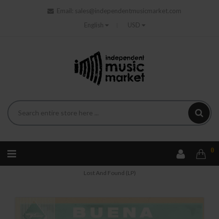
Email:
sales@independentmusicmarket.com
English
USD
0
Home
Ethno
Folk
Country
Buena Vista Social Club -
Lost And Found (LP)