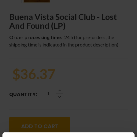
Buena Vista Social Club - Lost
And Found (LP)
Order processing time:
24 h (for pre-orders, the
shipping time is indicated in the product description)
$36.37
QUANTITY:
ADD TO CART