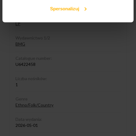
Lost And Found
Spersonalizuj
Media format
LP
Wydawnictwo 1/2
BMG
Catalogue number:
U6422458
Liczba nośników:
1
Genre
Ethno/Folk/Country
Data wydania:
2026-05-01