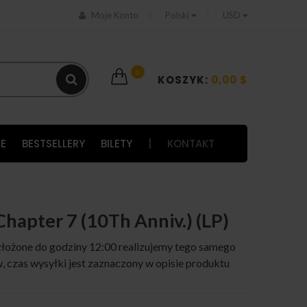
Moje Konto
Polski
USD
0
KOSZYK:
0,00 $
E
BESTSELLERY
BILETY
|
KONTAKT
 Chapter 7 (10Th Anniv.) (LP)
łożone do godziny 12:00 realizujemy tego samego
 czas wysyłki jest zaznaczony w opisie produktu