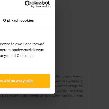
O plikach cookies
ołecznościowe i analizować
artnerom społecznościowym,
anymi od Ciebie lub
ołu odnajdującego swój własny styl - duchowo ciekawy,
ezwól na wszystkie
 klubów i późnych nocnych spotkań, ujawnia ewoluujący
 formacyjnego dzieła zespołu, który wkrótce stanie się
wersja winylowa i poszerzona o nowe wersje - nagrania
ko jako wczesny dokument, ale jako żywy manifest: rytm