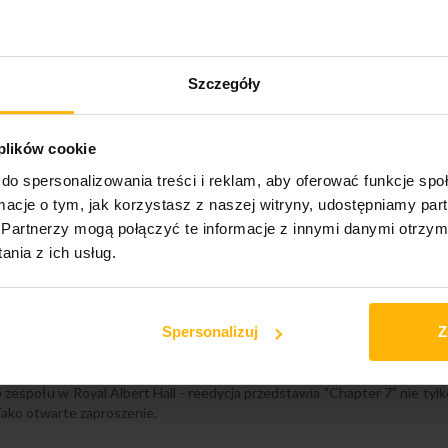
›
Szczegóły
 plików cookie
do spersonalizowania treści i reklam, aby oferować funkcje sp
ormacje o tym, jak korzystasz z naszej witryny, udostępniamy p
Partnerzy mogą połączyć te informacje z innymi danymi otrzym
nia z ich usług.
swoją dziesiątą rocznicę, uchwycił nieokiełznaną energię młodego zesp
Spersonalizuj
Z
owi. Siedem części, opartych na groove'ach stworzonych dla spoconych
ynależności do określonej grupy. Reedycja "Chapter 7" nawiązuje do tego
który zdobędzie Mercury Prize, a później BRIT Award. Zremasterowana 
espołu w Royal Albert Hall - reedycja przedstawia "Chapter 7" nie tyl
 jako otwarte zaproszenie.