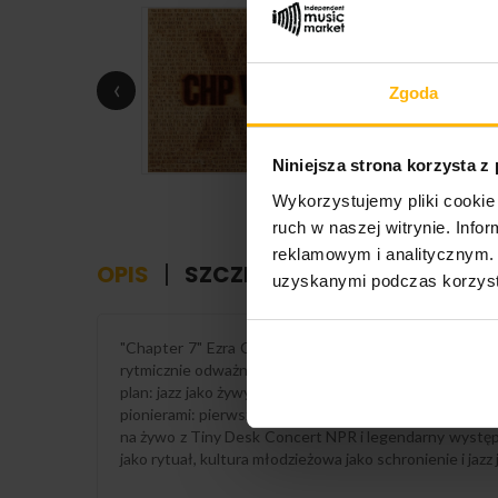
‹
Zgoda
Niniejsza strona korzysta z
Wykorzystujemy pliki cookie 
ruch w naszej witrynie. Inf
reklamowym i analitycznym. 
OPIS
SZCZEGÓŁY PRODUKTU
uzyskanymi podczas korzysta
"Chapter 7" Ezra Collective, świętujący w 2026 roku 
rytmicznie odważny i oddany społeczności jako kompas
plan: jazz jako żywy wyraz własnego pochodzenia i prz
pionierami: pierwszym brytyjskim zespołem jazzowym, 
na żywo z Tiny Desk Concert NPR i legendarny występ z
jako rytuał, kultura młodzieżowa jako schronienie i jazz