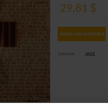
29,81 $
DODAJ DO KOSZYKA
Gatunek:
JAZZ
