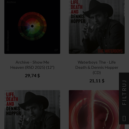
Archive - Show Me
Waterboys The - Life
Heaven (RSD 2025) (12")
Death & Dennis Hopper
(CD)
29,74 $
21,11 $
FILTRUJ