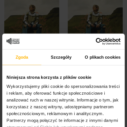
Zgoda
Szczegóły
O plikach cookies
Shura - I Got Too Sad For
Shura - I Got Too Sad For
My Friends (LP)
My Friends (CD )
29,74 $
16,64 $
Niniejsza strona korzysta z plików cookie
Wykorzystujemy pliki cookie do spersonalizowania treści
i reklam, aby oferować funkcje społecznościowe i
analizować ruch w naszej witrynie. Informacje o tym, jak
korzystasz z naszej witryny, udostępniamy partnerom
społecznościowym, reklamowym i analitycznym.
Partnerzy mogą połączyć te informacje z innymi danymi
otrzymanymi od Ciebie lub uzyskanymi podczas