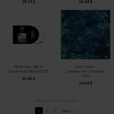
29,74 $
16,34 $
White Lies - Big Tv
Aoba Ichiko -
(Expanded Edition) (2CD)
Luminescent Creatures
(CD)
21,40 $
16,64 $
Pokazano 1-24 z 53 pozycji
1
2
3
Next