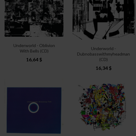
Underworld - Oblivion
Underworld -
With Bells (CD)
Dubnobasswithmyheadman
16,64 $
(CD)
16,34 $