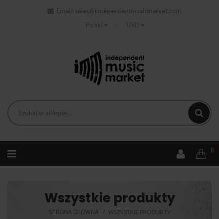
Email:
sales@independentmusicmarket.com
Polski
USD
0
Wszystkie produkty
STRONA GŁÓWNA
WSZYSTKIE PRODUKTY