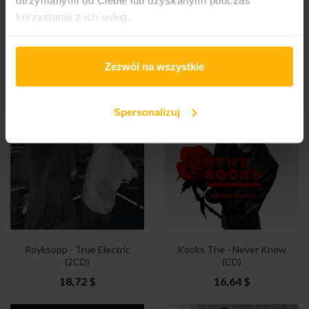
korzystania z ich usług.
Malakian Daron And Scars
Dandy Warhols The -
On Broadway - Addicted...
Dandys Rule OK (2LP)
Zezwól na wszystkie
29,74 $
47,60 $
Spersonalizuj
Royksopp - True Electric
Kooks The - Never Know
(2CD)
(CD)
18,72 $
16,64 $