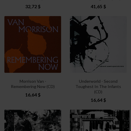
32,72 $
41,65 $
Morrison Van -
Underworld - Second
Remembering Now (CD)
Toughest In The Infants
(CD)
16,64 $
16,64 $