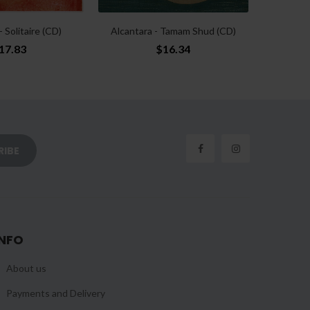
- Solitaire (CD)
Alcantara - Tamam Shud (CD)
Quidam 
17.83
$16.34
INFO
About us
Payments and Delivery