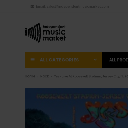
Email:
sales@independentmusicmarket.com
ALL CATEGORIES
ALL PRO
Home
Rock
Yes - Live At Roosevelt Stadium, Jersey City, NJ 