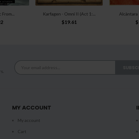
c From...
Karfagen - Omni II (Act 1:...
Alcàntara 
32
$19.61
$
rs.
MY ACCOUNT
My account
Cart