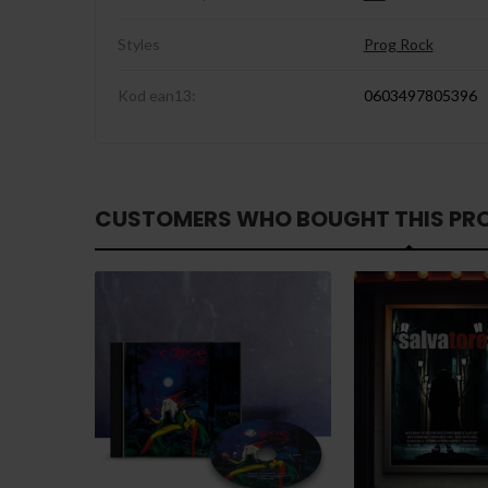
Styles
Prog Rock
Kod ean13:
0603497805396
CUSTOMERS WHO BOUGHT THIS PR