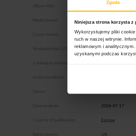
Zgoda
Album title:
Live At Roosevelt 
Media format
2CD
Niniejsza strona korzysta z
Wykorzystujemy pliki cookie 
Cover format:
Digisleeve
ruch w naszej witrynie. Inf
reklamowym i analitycznym. 
Wydawnictwo 1/2
Warner Music
uzyskanymi podczas korzysta
Catalogue number:
0349780539
Liczba nośników:
2
Genre
Rock
Data wydania:
2026-07-17
Country of publication
Europe
Band country
UK