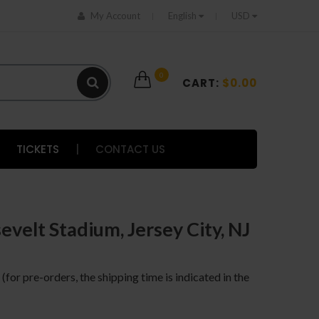
My Account
English
USD
0
CART:
$0.00
TICKETS
|
CONTACT US
sevelt Stadium, Jersey City, NJ
 (for pre-orders, the shipping time is indicated in the