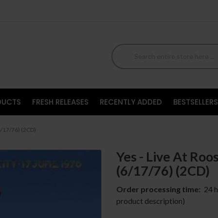
DUCTS
FRESH RELEASES
RECENTLY ADDED
BESTSELLERS
(6/17/76) (2CD)
Yes - Live At Roo
(6/17/76) (2CD)
Order processing time:
24 h
product description)