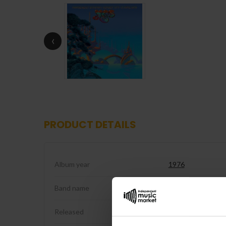
‹
PRODUCT DETAILS
Album year
1976
Band name
Yes
Released
2026