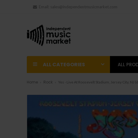
Email:
sales@independentmusicmarket.com
ALL CATEGORIES
ALL PRO
Home
Rock
Yes - Live At Roosevelt Stadium, Jersey City, NJ (