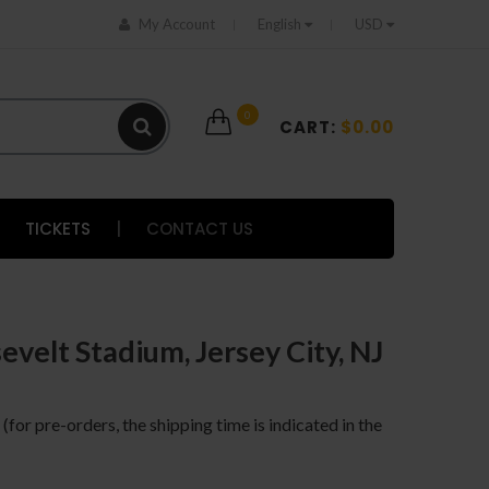
My Account
English
USD
0
CART:
$0.00
TICKETS
|
CONTACT US
sevelt Stadium, Jersey City, NJ
 (for pre-orders, the shipping time is indicated in the