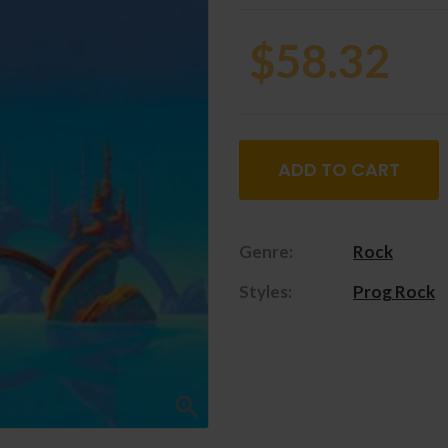
$58.32
ADD TO CART
Genre:
Rock
Styles:
Prog Rock
