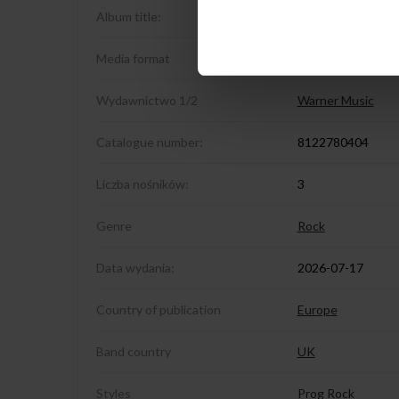
Album title:
Live At Roosevelt 
Media format
3LP
Wydawnictwo 1/2
Warner Music
Catalogue number:
8122780404
Liczba nośników:
3
Genre
Rock
Data wydania:
2026-07-17
Country of publication
Europe
Band country
UK
Styles
Prog Rock