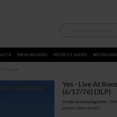
DUCTS
FRESH RELEASES
RECENTLY ADDED
BESTSELLERS
6/17/76) (3LP)
Yes - Live At Roo
(6/17/76) (3LP)
Order processing time:
24 h
product description)