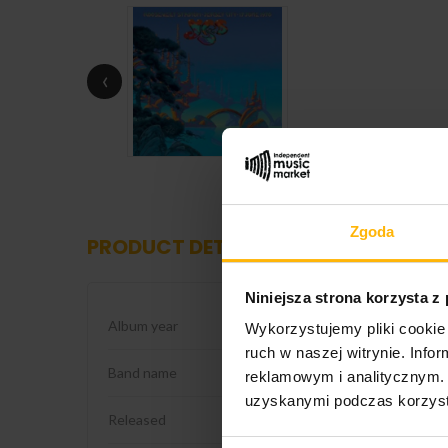
‹
Zgoda
PRODUCT DETAILS
Niniejsza strona korzysta z
Album year
1976
Wykorzystujemy pliki cookie 
ruch w naszej witrynie. Inf
Band name
Yes
reklamowym i analitycznym. 
uzyskanymi podczas korzysta
Released
2026