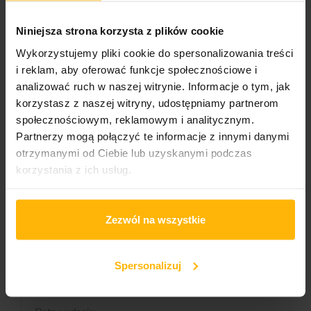
Niniejsza strona korzysta z plików cookie
Format nośnika
CD
Wykorzystujemy pliki cookie do spersonalizowania treści
i reklam, aby oferować funkcje społecznościowe i
Format okładki:
analizować ruch w naszej witrynie. Informacje o tym, jak
Digipack
korzystasz z naszej witryny, udostępniamy partnerom
społecznościowym, reklamowym i analitycznym.
Wydawnictwo 1/2
Partnerzy mogą połączyć te informacje z innymi danymi
Progressive Gears
otrzymanymi od Ciebie lub uzyskanymi podczas
korzystania z ich usług.
Numer katalogowy:
PGR-CD0025
Liczba nośników:
Zezwól na wszystkie
1
Gatunek
Spersonalizuj
Rock