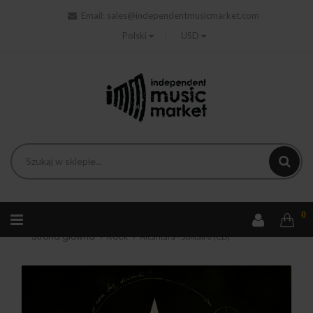
Email:
sales@independentmusicmarket.com
Polski
USD
0
Strona główna
Rock
Alcàntara - Solitaire (CD)