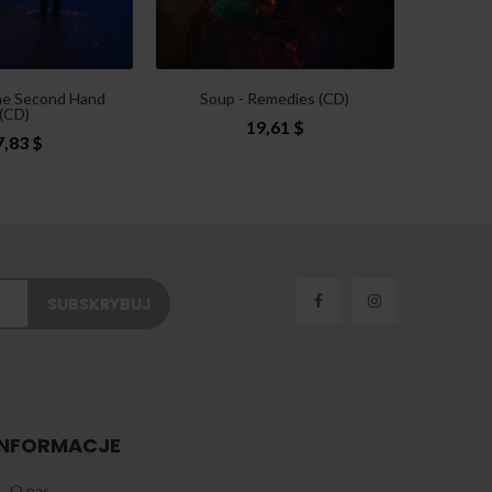
he Second Hand
Soup - Remedies (CD)
Gal
(CD)
19,61 $
7,83 $
INFORMACJE
O nas