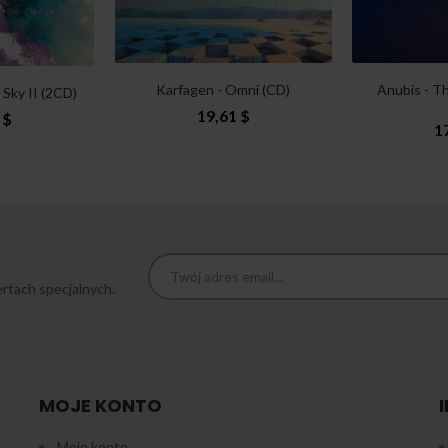
Karfagen - Omni (CD)
Anubis - T
 Sky II (2CD)
19,61 $
 $
1
rtach specjalnych.
MOJE KONTO
Moje konto