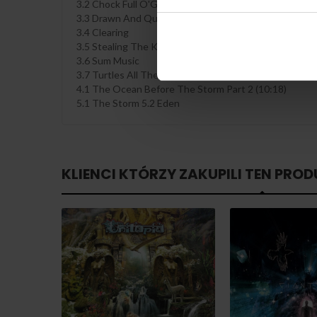
3.2 Chock Full O'Guts
3.3 Drawn And Quartered
3.4 Clearing
3.5 Stealing The Key
3.6 Sum Music
3.7 Turtles All The Way Down Before The Storm Part 1
4.1 The Ocean Before The Storm Part 2 (10:18)
5.1 The Storm 5.2 Eden
KLIENCI KTÓRZY ZAKUPILI TEN PROD