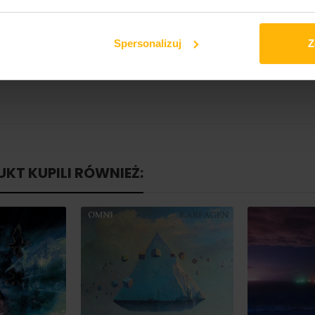
Spersonalizuj
Z
 (5:20)
UKT KUPILI RÓWNIEŻ: