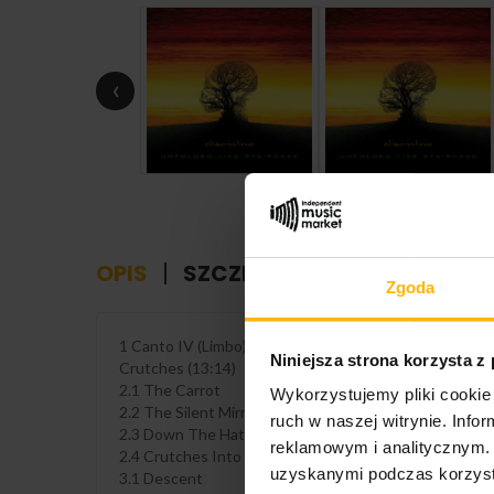
‹
OPIS
SZCZEGÓŁY PRODUKTU
Zgoda
1 Canto IV (Limbo) 13:44
Niniejsza strona korzysta z
Crutches (13:14)
2.1 The Carrot
Wykorzystujemy pliki cookie 
2.2 The Silent Mirror
ruch w naszej witrynie. Inf
2.3 Down The Hatch
reklamowym i analitycznym. 
2.4 Crutches Into The Dream (22:04)
uzyskanymi podczas korzysta
3.1 Descent