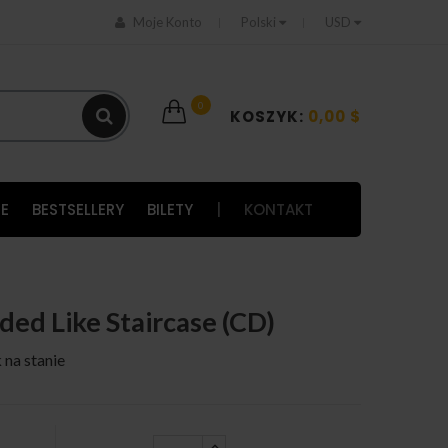
Moje Konto
Polski
USD
0
KOSZYK:
0,00 $
E
BESTSELLERY
BILETY
|
KONTAKT
lded Like Staircase (CD)
 na stanie