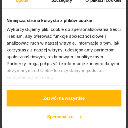
DODAJ DO KOSZYKA
Niniejsza strona korzysta z plików cookie
Wykorzystujemy pliki cookie do spersonalizowania treści
Gatunek:
i reklam, aby oferować funkcje społecznościowe i
Rock
analizować ruch w naszej witrynie. Informacje o tym, jak
korzystasz z naszej witryny, udostępniamy partnerom
Podgatunek:
społecznościowym, reklamowym i analitycznym.
Alternative Rock
Partnerzy mogą połączyć te informacje z innymi danymi
otrzymanymi od Ciebie lub uzyskanymi podczas
korzystania z ich usług.
OPIS
SZCZEGÓŁY PRODUKTU
Zezwól na wszystkie
Trzeci wspólny album Lesa Claypoola (Primus) i Seana
Lennona (poprzednie sprzedały się w ponad 150 000
egzemplarzy) to wyrafinowany album koncepcyjny,
Spersonalizuj
który zastanawia się nad moralnością, ostrzeżeniami
sztucznej inteligencji i śliskim zboczem optymalizacji bez