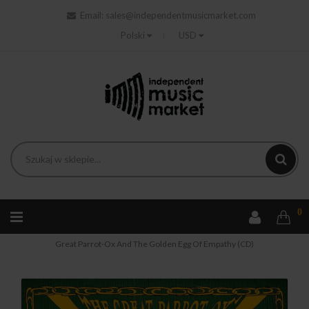
Email:
sales@independentmusicmarket.com
Polski
USD
0
Strona główna
Rock
Claypool Lennon Delirium The - The
Great Parrot-Ox And The Golden Egg Of Empathy (CD)