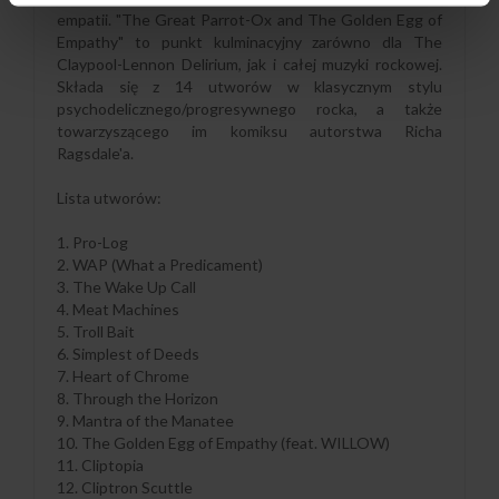
empatii. "The Great Parrot-Ox and The Golden Egg of
Empathy" to punkt kulminacyjny zarówno dla The
Claypool-Lennon Delirium, jak i całej muzyki rockowej.
Składa się z 14 utworów w klasycznym stylu
psychodelicznego/progresywnego rocka, a także
towarzyszącego im komiksu autorstwa Richa
Ragsdale'a.
Lista utworów:
1. Pro-Log
2. WAP (What a Predicament)
3. The Wake Up Call
4. Meat Machines
5. Troll Bait
6. Simplest of Deeds
7. Heart of Chrome
8. Through the Horizon
9. Mantra of the Manatee
10. The Golden Egg of Empathy (feat. WILLOW)
11. Cliptopia
12. Cliptron Scuttle