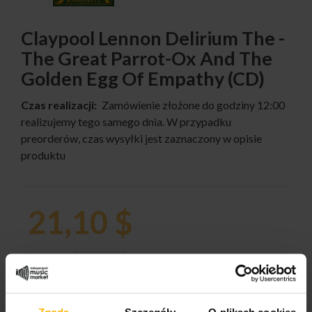
Claypool Lennon Delirium The -
The Great Parrot-Ox And The
Golden Egg Of Empathy (CD)
Czas realizacji:
Zamówienie złożone do godziny 12:00
realizujemy tego samego dnia. W przypadku
preorderów, czas wysyłki jest zaznaczony w opisie
produktu
21,10 $
ILOŚĆ:
Zgoda
Szczegóły
O plikach cookies