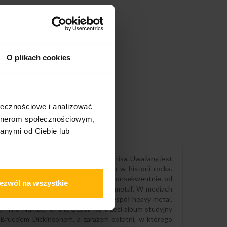
O plikach cookies
ołecznościowe i analizować
artnerom społecznościowym,
anymi od Ciebie lub
 i głównego kompozytora Steve’a Harrisa. Uważany jest
 wpływowych zespołów koncertowych w historii rocka.
ierwszych zespołów w historii, które konsekwentnie, od
ezwól na wszystkie
wiskiem, określanym mianem 'heavy metal'. W mediach
talowy zespół brytyjski, najlepszy zespół heavy metal,
 "The Number of the Beast" to trzeci album studyjny
Bruce’em Dickinsonem, a zarazem ostatni, w którego