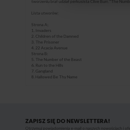
tworzeniu brał udział perkusista Clive Burr. "The Num
Lista utworów:
Strona A;
1. Invaders
2. Children of the Damned
3. The Prisoner
4. 22 Acacia Avenue
Strona B:
5. The Number of the Beast
6. Run to the Hills
7. Gangland
8. Hallowed Be Thy Name
ZAPISZ SIĘ DO NEWSLETTERA!
Otrzymuj powiadomienia e-mail o naszych nowościach i ofe