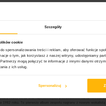
›
Szczegóły
 plików cookie
do spersonalizowania treści i reklam, aby oferować funkcje sp
ormacje o tym, jak korzystasz z naszej witryny, udostępniamy p
Partnerzy mogą połączyć te informacje z innymi danymi otrzym
nia z ich usług.
zący z Leyton w Londynie, założony 25 grudnia 1975 roku przez basistę
 zespołów w gatunku oraz jeden z najlepszych, a zarazem najbardziej
półczesnego metalu i heavy rocka. Iron Maiden byli również jednym z p
Spersonalizuj
Z
 pełni identyfikowały się ze stylem muzycznym oraz subkulturowym zja
ęsto opisywana jest jako pionierzy współczesnego metalu, największy me
syczny heavy metal oraz najwybitniejszy przedstawiciel nurtu NWOBHM.
 1982 roku. To pierwszy album zespołu nagrany z nowym wokalistą 