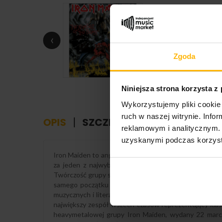
‹
Zgoda
Niniejsza strona korzysta z
Wykorzystujemy pliki cookie 
ruch w naszej witrynie. Inf
OPIS
SZCZEGÓŁY PRODUKTU
reklamowym i analitycznym. 
uzyskanymi podczas korzysta
Iron Maiden to angielski zespół heavymetalowy pochod
za jeden z najwybitniejszych i najpopularniejszych
Twórczość grupy stanowiła wzorzec dalszej ewolucji ws
samego początku działalności, współtworzyły oraz w
muzycznych i literaturze specjalistycznej formacja cz
największy zespół wszech czasów reprezentujący kla
heavymetalowej grupy Iron Maiden, wydany 22 marca