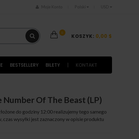
Moje Konto
Polski
USD
0
KOSZYK:
0,00 $
E
BESTSELLERY
BILETY
|
KONTAKT
e Number Of The Beast (LP)
łożone do godziny 12:00 realizujemy tego samego
 czas wysyłki jest zaznaczony w opisie produktu