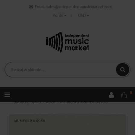
Email:
sales@independentmusicmarket.com
Polski
USD
0
Strona główna
Rock
Mumford & Sons - Delta (2LP)