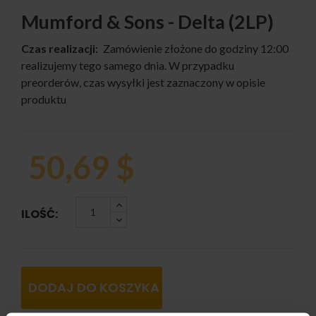
Mumford & Sons - Delta (2LP)
Czas realizacji:
Zamówienie złożone do godziny 12:00
realizujemy tego samego dnia. W przypadku
preorderów, czas wysyłki jest zaznaczony w opisie
produktu
50,69 $
ILOŚĆ:
DODAJ DO KOSZYKA