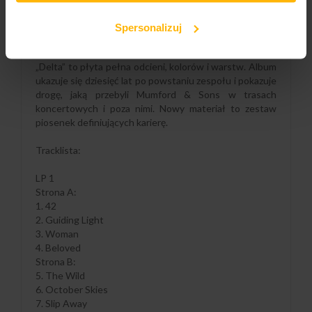
niosły ze sobą wiele pozytywnych emocji, czego
najlepszym przykładem jest „Guiding Light”: napięcie w
Spersonalizuj
tym folk-rockowym utworze rośnie, rośnie, by w końcu
eksplodować oszałamiającą energią. To wielki powrót.
„Delta” to płyta pełna odcieni, kolorów i warstw. Album
ukazuje się dziesięć lat po powstaniu zespołu i pokazuje
drogę, jaką przebyli Mumford & Sons w trasach
koncertowych i poza nimi. Nowy materiał to zestaw
piosenek definiujących karierę.
Tracklista:
LP 1
Strona A:
1. 42
2. Guiding Light
3. Woman
4. Beloved
Strona B:
5. The Wild
6. October Skies
7. Slip Away