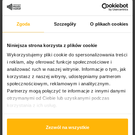
Gatunek:
Rock
Zgoda
Szczegóły
O plikach cookies
Podgatunek:
Folk Rock
Niniejsza strona korzysta z plików cookie
Wykorzystujemy pliki cookie do spersonalizowania treści
i reklam, aby oferować funkcje społecznościowe i
OPIS
SZCZEGÓŁY PRODUKTU
analizować ruch w naszej witrynie. Informacje o tym, jak
korzystasz z naszej witryny, udostępniamy partnerom
społecznościowym, reklamowym i analitycznym.
„Delta” to czwarty album w dorobku Mumford & Sons.
Partnerzy mogą połączyć te informacje z innymi danymi
Nagrań dokonano w The Church Studios w Londynie, a
nad całością produkcyjnie czuwał Paul Epworth (Adele,
otrzymanymi od Ciebie lub uzyskanymi podczas
Rihanna, Lana Del Rey, U2, Coldplay i wielu innych).
korzystania z ich usług.
Pierwszym singlem promującym wydawnictwo był
utwór „Guiding Light”. „Delta”, podobnie jak poprzednie
albumy zespołu, brzmi jak skrojona pod wielkie
Zezwól na wszystkie
festiwale. Nie zabrakło jednak bardziej kameralnych
momentów. Muzycy jak zawsze zadbali, by ich piosenki