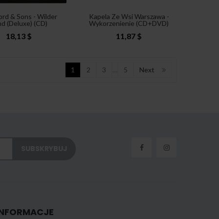
rd & Sons - Wilder
Kapela Ze Wsi Warszawa -
d (Deluxe) (CD)
Wykorzenienie (CD+DVD)
18,13 $
11,87 $
1
2
3
…
5
Next
INFORMACJE