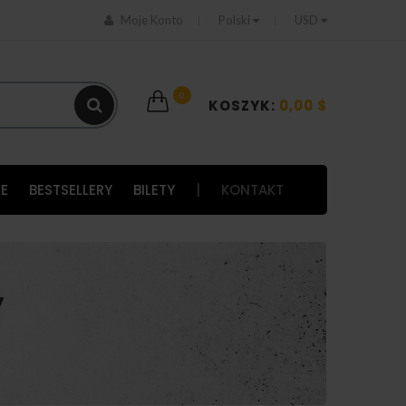
Moje Konto
Polski
USD
0
KOSZYK:
0,00 $
E
BESTSELLERY
BILETY
|
KONTAKT
y