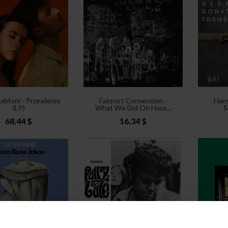
abłoni - Przesilenie
Fairport Convention -
Hans
(LP)
What We Did On Hour...
S
68,44 $
16,34 $