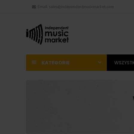
Email:
sales@independentmusicmarket.com
KATEGORIE
WSZYSTK