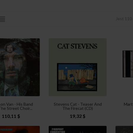
Jest 110
son Van - His Band
Stevens Cat - Teaser And
Mart
he Street Choir...
The Firecat (CD)
110,11 $
19,32 $