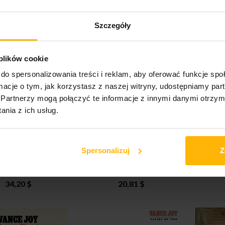
s Cat - Mona Bone
Donovan - Fairytale (LP
Drake
Szczegóły
Jakon (CD)
Transparent)
20,81 $
37,18 $
 plików cookie
do spersonalizowania treści i reklam, aby oferować funkcje sp
ormacje o tym, jak korzystasz z naszej witryny, udostępniamy p
Partnerzy mogą połączyć te informacje z innymi danymi otrzym
nia z ich usług.
Spersonalizuj
Z
llis - Blizzard (LP)
Dove Ellis - Blizzard (CD)
Barber
34,20 $
20,81 $