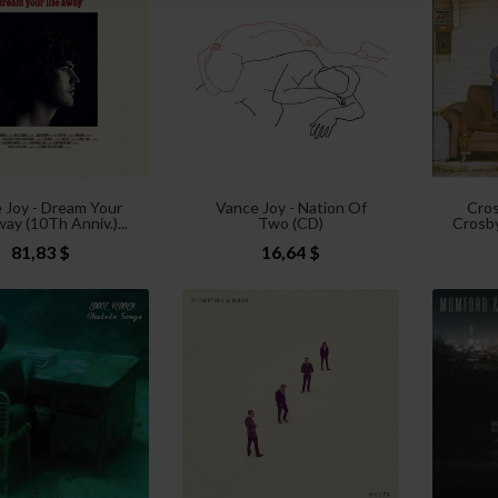
 Joy - Dream Your
Vance Joy - Nation Of
Cros
way (10Th Anniv.)...
Two (CD)
Crosby
81,83 $
16,64 $