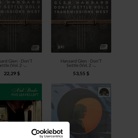
ard Glen - Don'T
Hansard Glen - Don'T
ettle (Vol. 2 -...
Settle (Vol. 2 -...
22,29 $
53,55 $