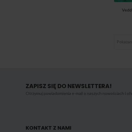
1968-1972
1
Vedde
1967
1
1966
1
1965
1
Pokazano
ZAPISZ SIĘ DO NEWSLETTERA!
Otrzymuj powiadomienia e-mail o naszych nowościach i ofe
KONTAKT Z NAMI