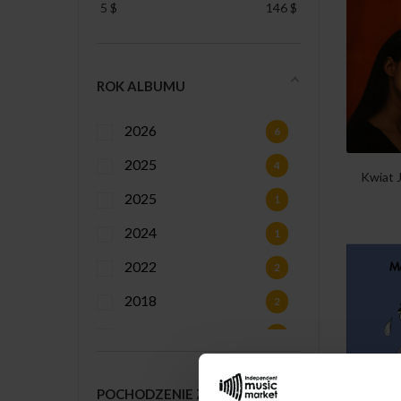
5
$
146
$
ROK ALBUMU
2026
6
2025
4
Kwiat J
2025
1
2024
1
2022
2
2018
2
2017
2
2015
2
POCHODZENIE ZESPOŁU