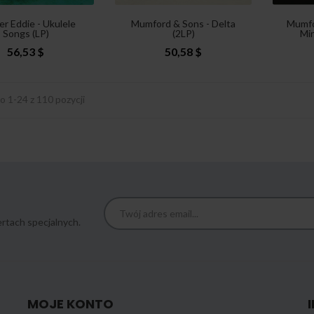
r Eddie - Ukulele
Mumford & Sons - Delta
Mumfo
Songs (LP)
(2LP)
Min
56,53 $
50,58 $
 1-24 z 110 pozycji
rtach specjalnych.
MOJE KONTO