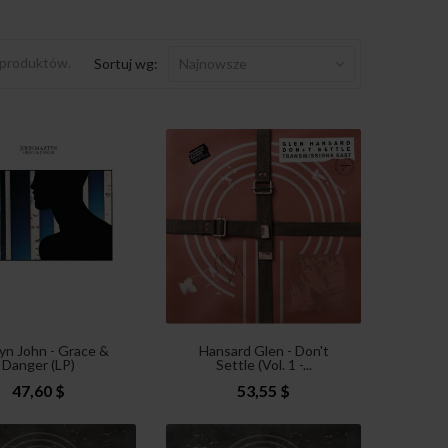
 produktów.
Sortuj wg:
Najnowsze
yn John - Grace &
Hansard Glen - Don't
Danger (LP)
Settle (Vol. 1 -...
47,60 $
53,55 $