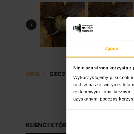
‹
Zgoda
Niniejsza strona korzysta z
OPIS
SZCZEGÓŁY PRODUKTU
Wykorzystujemy pliki cookie 
ruch w naszej witrynie. Inf
reklamowym i analitycznym. 
-
uzyskanymi podczas korzysta
KLIENCI KTÓRZY ZAKUPILI TEN PROD