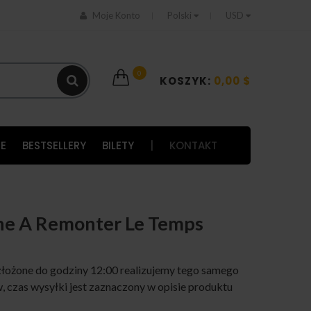
Moje Konto
Polski
USD
0
KOSZYK:
0,00 $
E
BESTSELLERY
BILETY
|
KONTAKT
ne A Remonter Le Temps
łożone do godziny 12:00 realizujemy tego samego
 czas wysyłki jest zaznaczony w opisie produktu