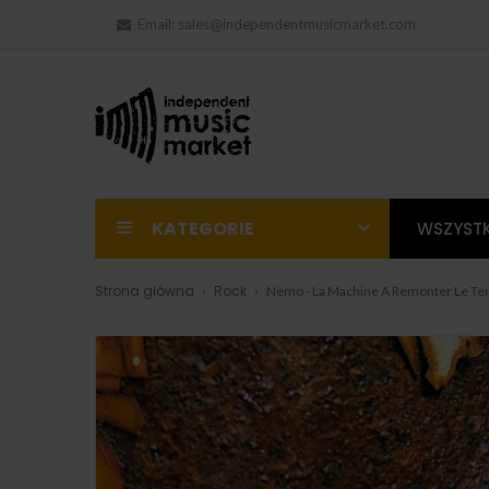
Email:
sales@independentmusicmarket.com
KATEGORIE
WSZYSTK
Strona główna
Rock
Nemo - La Machine A Remonter Le Te