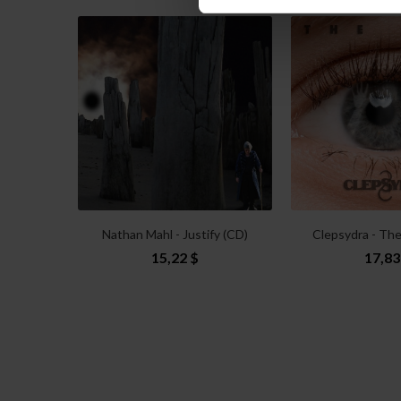
Nathan Mahl - Justify (CD)
Clepsydra - Th
15,22 $
17,83