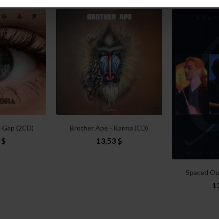
e Gap (2CD)
Brother Ape - Karma (CD)
 $
13,53 $
Spaced Out 
1