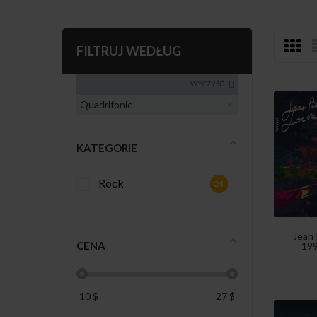
FILTRUJ WEDŁUG
WYCZYŚĆ
Quadrifonic
KATEGORIE
Rock
24
Jean 
CENA
199
10
$
27
$