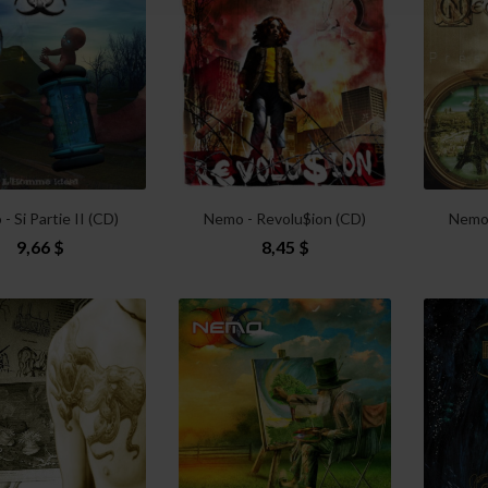
- Si Partie II (CD)
Nemo - Revolu$ion (CD)
Nemo 
9,66 $
8,45 $