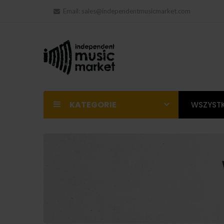
Email:
sales@independentmusicmarket.com
KATEGORIE
WSZYSTK