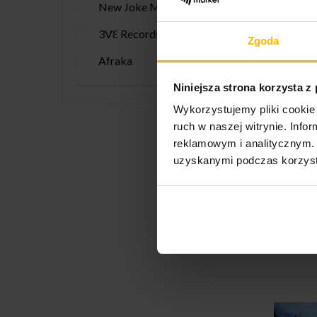
New Joke Music
2
Wolfsp
3VƐ Records
1
Zgoda
sav
Afraka
1
Black Widow Records
Niniejsza strona korzysta z
2
Wykorzystujemy pliki cookie 
Blacklake
1
ruch w naszej witrynie. Inf
CPM musicfactory
1
reklamowym i analitycznym. 
uzyskanymi podczas korzysta
Fermenti Vivi
1
Is It Jazz? Records
4
Karisma Records
2
Jean 
L'Abeille Rôde
Retro
1
Lynx Music
2
Musea Parallele
1