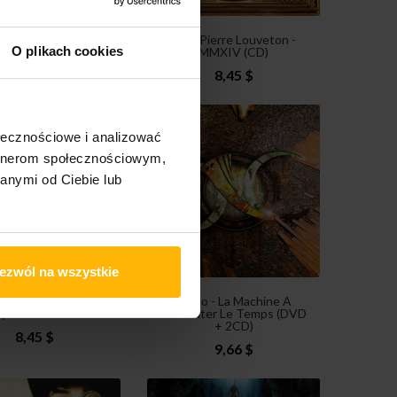
 Pierre Louveton -
Jean Pierre Louveton -
O plikach cookies
pections Volume I...
MMXIV (CD)
8,45 $
8,45 $
ołecznościowe i analizować
artnerom społecznościowym,
anymi od Ciebie lub
ezwól na wszystkie
 Pierre Louveton -
Nemo - La Machine A
pections Volume...
Remonter Le Temps (DVD
+ 2CD)
8,45 $
9,66 $