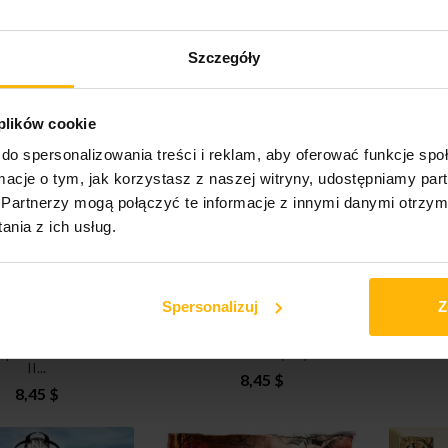
ring - Who's gonna
Jean Pierre Louveton -
Jean
Szczegóły
e the world (CD)
Noir & Blanc (CD)
Retros
11,11 $
13,53 $
 plików cookie
do spersonalizowania treści i reklam, aby oferować funkcje sp
ormacje o tym, jak korzystasz z naszej witryny, udostępniamy p
Partnerzy mogą połączyć te informacje z innymi danymi otrzym
nia z ich usług.
Spersonalizuj
Z
Pierre Louveton -
Jean Pierre Louveton - Le
Jean
spections Volume
livre blanc (CD)
Retros
II...
8,45 $
8,45 $