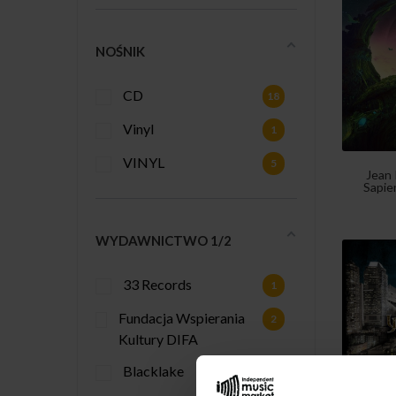
NOŚNIK
CD
18
Vinyl
1
VINYL
5
Jean 
Sapien
WYDAWNICTWO 1/2
33 Records
1
Fundacja Wspierania
2
Kultury DIFA
Blacklake
2