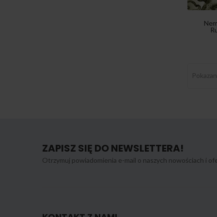
20th Century
2
Nemo
Masterworks
Ru
2XHD
1
33 Records
1
Pokazano
369 Music Inc
3
375 Media
8
4AD
115
679 Recordings
1
ZAPISZ SIĘ DO NEWSLETTERA!
7Jazz
1
Otrzymuj powiadomienia e-mail o naszych nowościach i ofe
7K!
2
7More7
1
A Blade Because A
2
KONTAKT Z NAMI