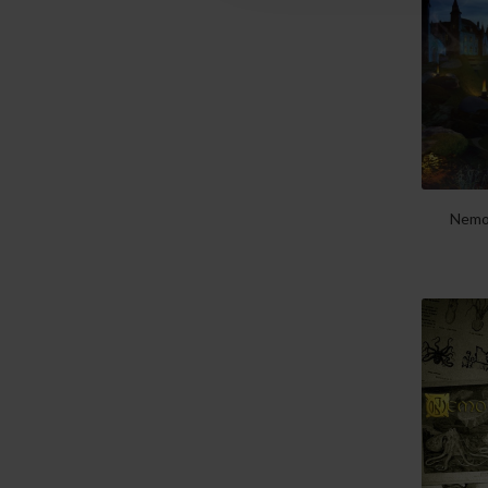
Mystic Production
2
Rhythm Digital
1
White Knight Records
2
!K7 Records
12
0
5
Nemo 
10T Records
1
1960's
1
1960's Records
1
2020
5
20TH Century master
1
Works
20Th Century
10
Masterworks