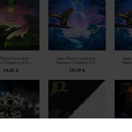
Pierre Louveton -
Jean Pierre Louveton -
Jean
s Chapitre 3/3 :...
Sapiens Chapitre 2/3:...
Sapie
14,85 $
10,39 $