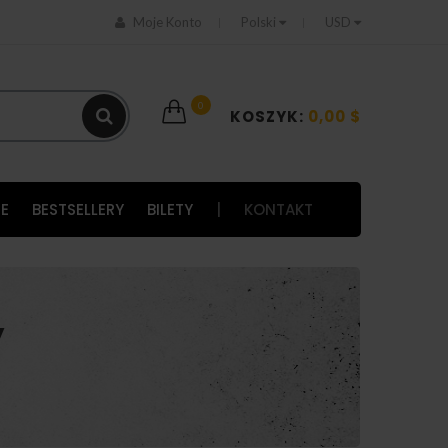
Moje Konto
Polski
USD
0
KOSZYK:
0,00 $
E
BESTSELLERY
BILETY
|
KONTAKT
y