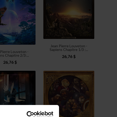
Jean Pierre Louveton -
Sapiens Chapitre 1/3 :...
 Pierre Louveton -
ns Chapitre 2/3:...
26,76 $
26,76 $