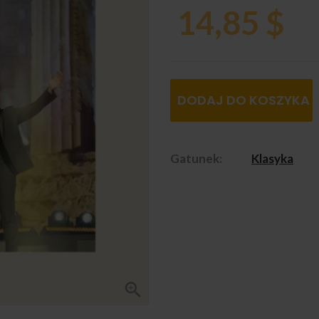
14,85 $
DODAJ DO KOSZYKA
Gatunek:
Klasyka
