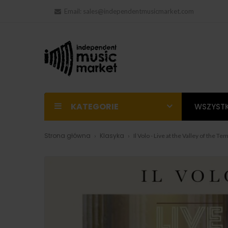
Email:
sales@independentmusicmarket.com
KATEGORIE
WSZYSTK
Strona główna
Klasyka
Il Volo - Live at the Valley of the T