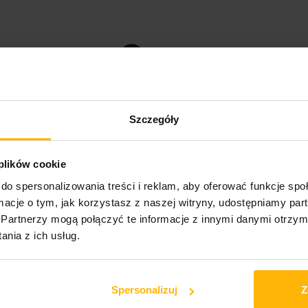
›
Szczegóły
 plików cookie
do spersonalizowania treści i reklam, aby oferować funkcje sp
ormacje o tym, jak korzystasz z naszej witryny, udostępniamy p
, w kultowej Dolinie Świątyń na Sycylii, ten wyczekiwany występ to
Partnerzy mogą połączyć te informacje z innymi danymi otrzym
ponadczasowych utworów, w tym neapolitańskiego klasyka „O’ Sole Mi
nia z ich usług.
d i klasycznych przebojów. Daj nam znać, jeśli chcesz coś dodać.
Spersonalizuj
Z