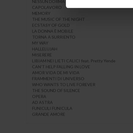
NESSUN DORMA
CAPOLAVORO
MEMORY
THE MUSIC OF THE NIGHT
ECSTASY OF GOLD
LA DONNA È MOBILE
TORNA A SURRIENTO
MY WAY
HALLELUJAH
MISERERE
LIBIAM NEI LIETI CALICI feat. Pretty Yende
CAN’T HELP FALLING IN LOVE
AMOR VIDA DE MI VIDA
FRAMMENTI DI UNIVERSO
WHO WANTS TO LIVE FOREVER
THE SOUND OF SILENCE
OPERA
AD ASTRA
FUNICULI FUNICULA
GRANDE AMORE