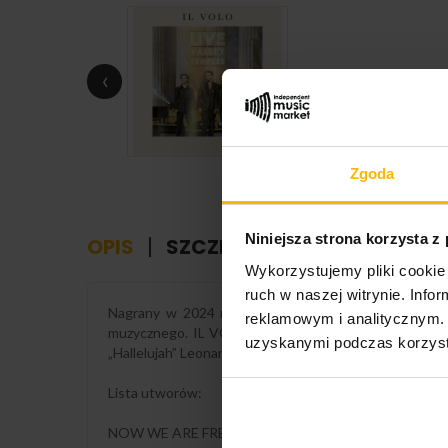
‹
Zgoda
Niniejsza strona korzysta z
OPIS
SZCZEGÓŁY PRODUKTU
Wykorzystujemy pliki cookie 
ruch w naszej witrynie. Inf
Nagrany w 2024 roku w zachwycającej Świątyni Zgody
reklamowym i analitycznym. 
muzycznego. IL VOLO oferuje potężne interpretacje 
uzyskanymi podczas korzysta
„Hallelujah” Leonarda Cohena, a także innych arii, balla
Lista utworów:
NOW WE ARE FREE - From "Il Gladiatore"