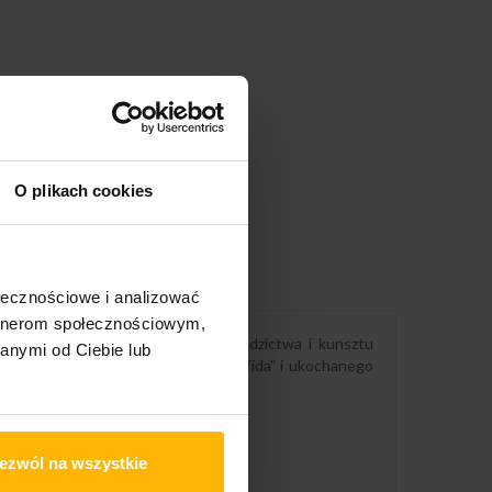
O plikach cookies
ołecznościowe i analizować
artnerom społecznościowym,
 szczera celebracja włoskiego dziedzictwa i kunsztu
anymi od Ciebie lub
o”, namiętnego „Amor, Vida de Mi Vida” i ukochanego
ezwól na wszystkie