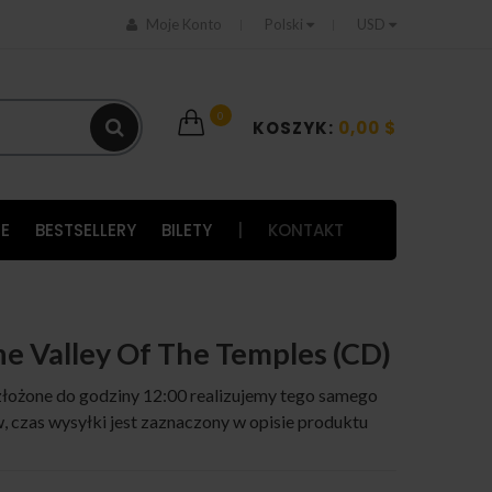
Moje Konto
Polski
USD
0
KOSZYK:
0,00 $
E
BESTSELLERY
BILETY
|
KONTAKT
 The Valley Of The Temples (CD)
łożone do godziny 12:00 realizujemy tego samego
 czas wysyłki jest zaznaczony w opisie produktu