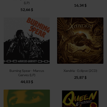
(LP)
16,34 $
52,66 $
Burning Spear - Marcus
Xandria - Eclipse (2CD)
Garvey (LP)
25,87 $
44,03 $