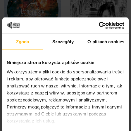
Zgoda
Szczegóły
O plikach cookies
Long Earth - Towards The
Long Earth - The Source
Sky (CD)
(CD)
19,32 $
10,39 $
Niniejsza strona korzysta z plików cookie
Wykorzystujemy pliki cookie do spersonalizowania treści
i reklam, aby oferować funkcje społecznościowe i
analizować ruch w naszej witrynie. Informacje o tym, jak
korzystasz z naszej witryny, udostępniamy partnerom
społecznościowym, reklamowym i analitycznym.
Partnerzy mogą połączyć te informacje z innymi danymi
otrzymanymi od Ciebie lub uzyskanymi podczas
korzystania z ich usług.