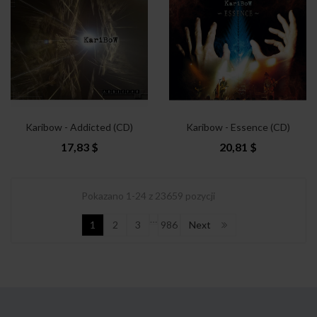
Karibow - Addicted (CD)
Karibow - Essence (CD)
17,83 $
20,81 $
Pokazano 1-24 z 23659 pozycji
…
1
2
3
986
Next