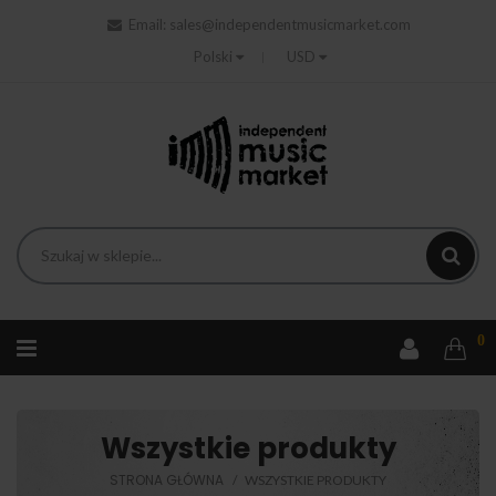
Email:
sales@independentmusicmarket.com
Polski
USD
0
Wszystkie produkty
STRONA GŁÓWNA
WSZYSTKIE PRODUKTY