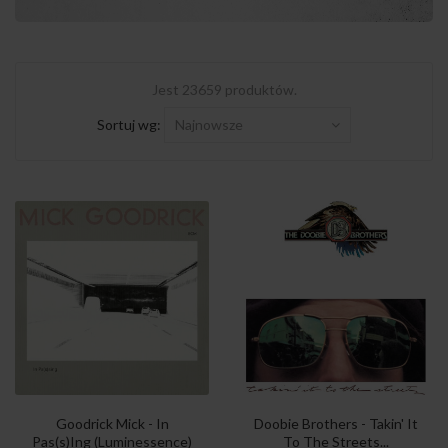
Jest 23659 produktów.
Sortuj wg:
Najnowsze
Goodrick Mick - In
Doobie Brothers - Takin' It
Pas(s)Ing (Luminessence)
To The Streets...