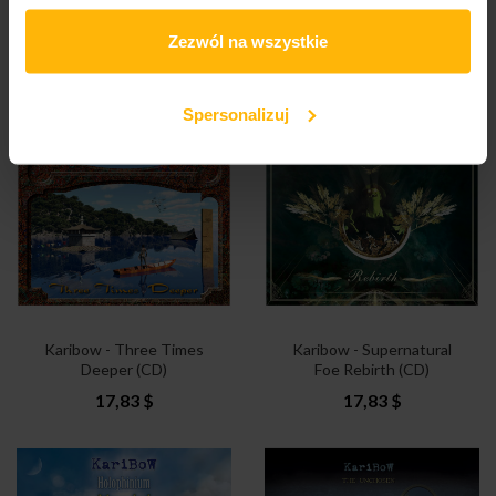
Karibow - Panterrania
Karibow - A Tribal Treat
(2CD)
(2CD)
Zezwól na wszystkie
25,27 $
23,78 $
Spersonalizuj
Karibow - Three Times
Karibow - Supernatural
Deeper (CD)
Foe Rebirth (CD)
17,83 $
17,83 $