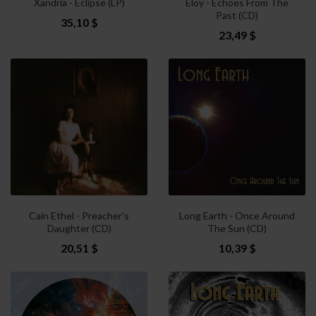
Xandria - Eclipse (LP)
Eloy - Echoes From The
Past (CD)
35,10 $
23,49 $
Cain Ethel - Preacher's
Long Earth - Once Around
Daughter (CD)
The Sun (CD)
20,51 $
10,39 $