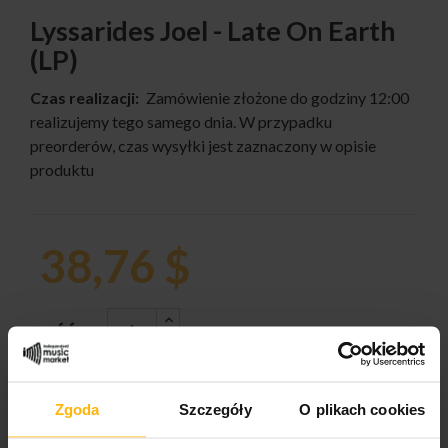
Lyssarides Joel - Late On Earth
(LP)
Czas realizacji:
Zamówienie złożone do godziny 12:00
realizujemy tego samego dnia. W przypadku
preorderów, czas wysyłki jest zaznaczony w opisie
produktu
38,76 $
ILOŚĆ:
Zgoda
Szczegóły
O plikach cookies
DODAJ DO KOSZYKA