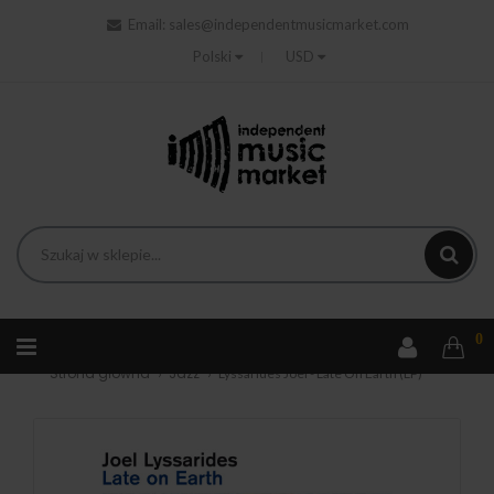
Email:
sales@independentmusicmarket.com
Polski
USD
0
Strona główna
Jazz
Lyssarides Joel - Late On Earth (LP)