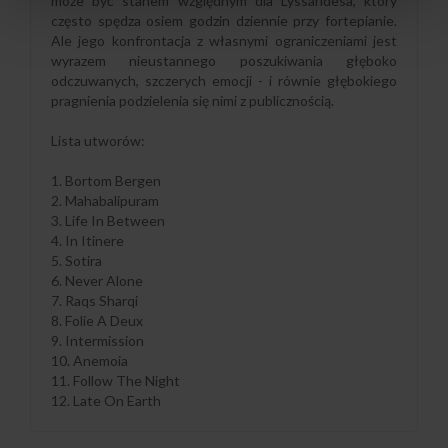
może być stanem względnym dla Lyssaridesa, który
często spędza osiem godzin dziennie przy fortepianie.
Ale jego konfrontacja z własnymi ograniczeniami jest
wyrazem nieustannego poszukiwania głęboko
odczuwanych, szczerych emocji - i równie głębokiego
pragnienia podzielenia się nimi z publicznością.
Lista utworów:
1. Bortom Bergen
2. Mahabalipuram
3. Life In Between
4. In Itinere
5. Sotira
6. Never Alone
7. Raqs Sharqi
8. Folie A Deux
9. Intermission
10. Anemoia
11. Follow The Night
12. Late On Earth