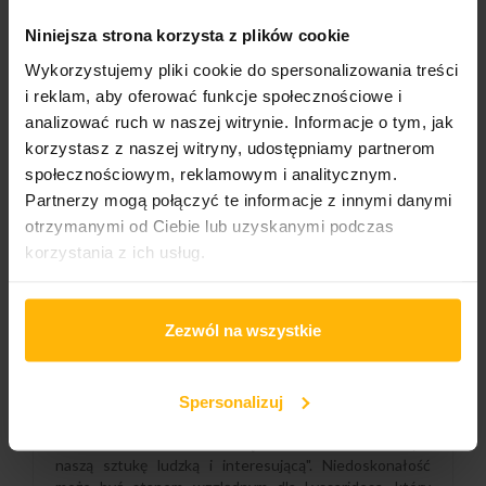
Niniejsza strona korzysta z plików cookie
Wykorzystujemy pliki cookie do spersonalizowania treści
Gatunek:
i reklam, aby oferować funkcje społecznościowe i
Jazz
analizować ruch w naszej witrynie. Informacje o tym, jak
korzystasz z naszej witryny, udostępniamy partnerom
społecznościowym, reklamowym i analitycznym.
OPIS
SZCZEGÓŁY PRODUKTU
Partnerzy mogą połączyć te informacje z innymi danymi
otrzymanymi od Ciebie lub uzyskanymi podczas
korzystania z ich usług.
Dla Joela Lyssaridesa jego album "Late on Earth", który
ukazał się w 2026 roku, jest wynikiem procesu, który
trwał ponad cztery lata - intensywnego badania
Zezwól na wszystkie
samego siebie i ciągłego dialogu z producentem
Andreasem Brandisem. "Najważniejszą zmianą w
porównaniu do poprzednich nagrań było to, że
świadomie przekroczyłem swoje granice, a jednocześnie
Spersonalizuj
pozwoliłem sobie odpuścić i przestać dążyć do perfekcji.
Ponieważ ostatecznie to często niedoskonałość czyni
naszą sztukę ludzką i interesującą". Niedoskonałość