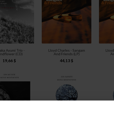
aka Ayumi Trio -
Lloyd Charles - Sangam
Lloyd
ndflower (CD)
And Friends (LP)
An
19,66 $
44,13 $