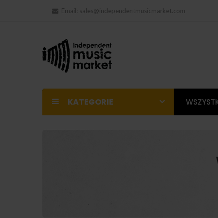
Email:
sales@independentmusicmarket.com
KATEGORIE
WSZYSTK