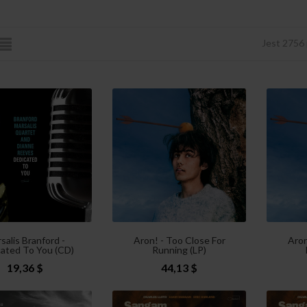
Jest 2756
salis Branford -
Aron! - Too Close For
Aron
ated To You (CD)
Running (LP)
19,36 $
44,13 $