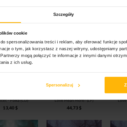
iste Jon - Monk
Batiste Jon - Monk
Bat
Szczegóły
vements (CD)
Meditations (CD)
Me
19,36 $
19,36 $
 plików cookie
do spersonalizowania treści i reklam, aby oferować funkcje sp
ormacje o tym, jak korzystasz z naszej witryny, udostępniamy p
Partnerzy mogą połączyć te informacje z innymi danymi otrzym
nia z ich usług.
Spersonalizuj
Z
olewski Wojtek
Scott Jimmy - Doesn't
Scot
tet - Polka (CD)
Love Mean More? (LP)
Love
13,40 $
44,73 $