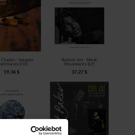
 Charles - Sangam
Batiste Jon - Monk
d Friends (CD)
Movements (LP)
19,36 $
37,27 $