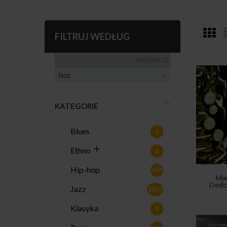
FILTRUJ WEDŁUG
WYCZYŚĆ
Jazz
KATEGORIE
Blues
1
Ethno
1
Hip-hop
107
Mar
Dedic
Jazz
2057
Klasyka
4