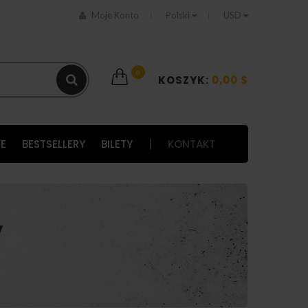
Moje Konto
Polski
USD
0
KOSZYK:
0,00 $
E
BESTSELLERY
BILETY
|
KONTAKT
y