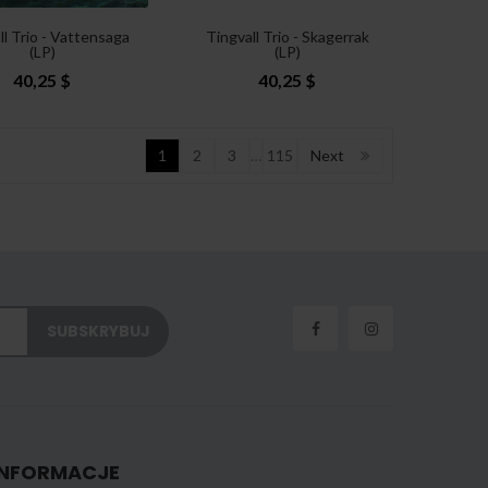
ll Trio - Vattensaga
Tingvall Trio - Skagerrak
(LP)
(LP)
40,25 $
40,25 $
1
2
3
…
115
Next
INFORMACJE