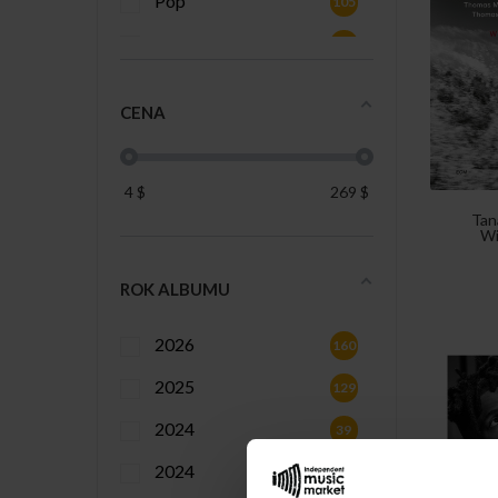
Pop
105
Rock
456
CENA
4
$
269
$
Tan
Wi
ROK ALBUMU
2026
160
2025
129
2024
39
2024
6