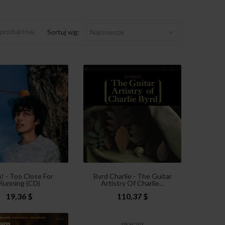
 produktów.
Sortuj wg:
Najnowsze
! - Too Close For
Byrd Charlie - The Guitar
Running (CD)
Artistry Of Charlie...
19,36 $
110,37 $