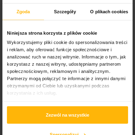
Zgoda
Szczegóły
O plikach cookies
DODAJ DO KOSZYKA
Niniejsza strona korzysta z plików cookie
Gatunek:
Wykorzystujemy pliki cookie do spersonalizowania treści
Jazz
i reklam, aby oferować funkcje społecznościowe i
analizować ruch w naszej witrynie. Informacje o tym, jak
korzystasz z naszej witryny, udostępniamy partnerom
OPIS
SZCZEGÓŁY PRODUKTU
społecznościowym, reklamowym i analitycznym.
Partnerzy mogą połączyć te informacje z innymi danymi
otrzymanymi od Ciebie lub uzyskanymi podczas
Trzydziesta już pozycja radiowej serii „Polish Radio Jazz
korzystania z ich usług.
Archives” to płyta CD pt. „Jazz Jamboree 66 vol.2”.
Nagrania z 9 Festiwalu Jazz Jamboree’66 z Sali
Kongresowej w Warszawie .
Zezwól na wszystkie
Na płycie znalazło się dziesięć nagrań gwiazdy
europejskiej wokalistyki jazzowej The Swingle Singers z
Francji, w repertuarze składającym się z jazzowych
interpretacji utworów kompozytorów klasycznych
Spersonalizuj