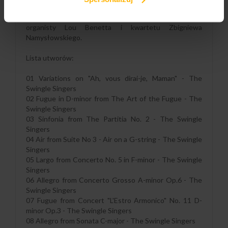
takich jak W.A.Mozart, J.S.Bach, A.Vivaldi, czy G.F.
Heandel. Ponadto nagrania tria amerykańskiego
organisty Lou Benetta i kwartetu Zbigniewa
Namysłowskiego.
Lista utworów:
01 Variations on "Ah, vous dirai-je, Maman" - The
Swingle Singers
02 Fugue in D-minor from The Art of the Fugue - The
Swingle Singers
03 Sinfonia from The Partitia No. 2 - The Swingle
Singers
04 Air from Suite No 3 - Air on a G-string - The Swingle
Singers
05 Largo from Concerto No. 5 in F-minor - The Swingle
Singers
06 Allegro from Concerto Grosso A-minor Op.6 - The
Swingle Singers
07 Fugue from Concert "L'Estro Armonico" No. 11 D-
minor Op.3 - The Swingle Singers
08 Allegro from Sonata C-major - The Swingle Singers