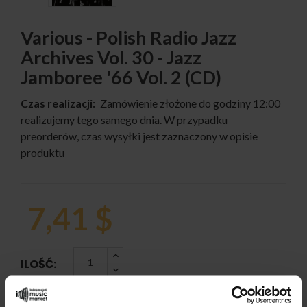
Various - Polish Radio Jazz
Archives Vol. 30 - Jazz
Jamboree '66 Vol. 2 (CD)
Czas realizacji:
Zamówienie złożone do godziny 12:00
realizujemy tego samego dnia. W przypadku
preorderów, czas wysyłki jest zaznaczony w opisie
produktu
7,41 $
ILOŚĆ: