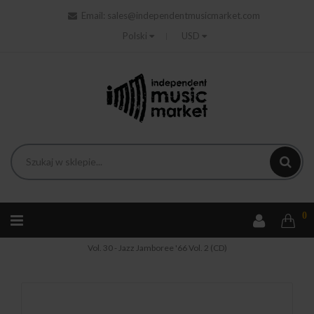
Email:
sales@independentmusicmarket.com
Polski
USD
0
Strona główna
Jazz
Various - Polish Radio Jazz Archives
Vol. 30 - Jazz Jamboree '66 Vol. 2 (CD)