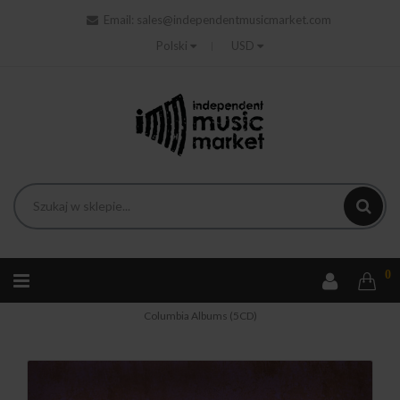
Email:
sales@independentmusicmarket.com
Polski
USD
0
Strona główna
Jazz
Return To Forever - Complete
Columbia Albums (5CD)