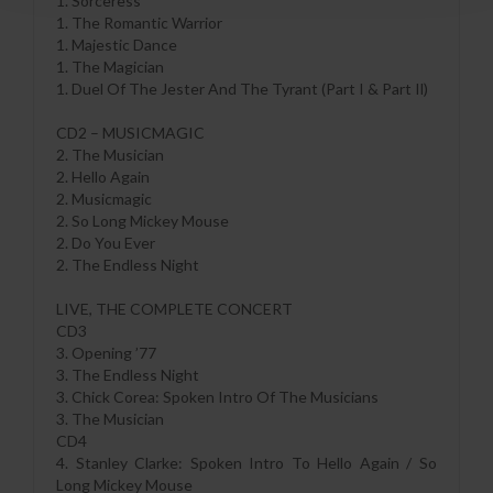
1. Sorceress
1. The Romantic Warrior
1. Majestic Dance
1. The Magician
1. Duel Of The Jester And The Tyrant (Part I & Part Il)
CD2 – MUSICMAGIC
2. The Musician
2. Hello Again
2. Musicmagic
2. So Long Mickey Mouse
2. Do You Ever
2. The Endless Night
LIVE, THE COMPLETE CONCERT
CD3
3. Opening ’77
3. The Endless Night
3. Chick Corea: Spoken Intro Of The Musicians
3. The Musician
CD4
4. Stanley Clarke: Spoken Intro To Hello Again / So
Long Mickey Mouse