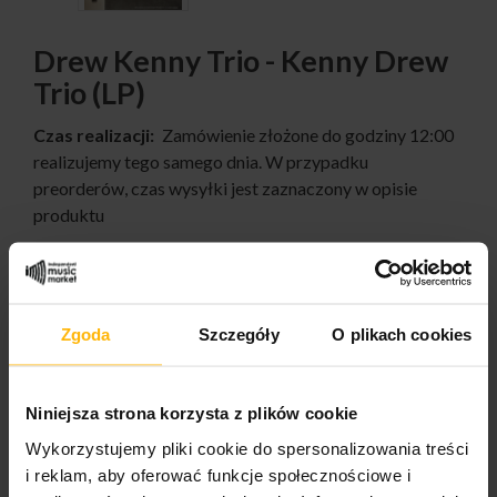
Drew Kenny Trio - Kenny Drew
Trio (LP)
Czas realizacji:
Zamówienie złożone do godziny 12:00
realizujemy tego samego dnia. W przypadku
preorderów, czas wysyłki jest zaznaczony w opisie
produktu
62,48 $
Zgoda
Szczegóły
O plikach cookies
ILOŚĆ:
Niniejsza strona korzysta z plików cookie
Wykorzystujemy pliki cookie do spersonalizowania treści
i reklam, aby oferować funkcje społecznościowe i