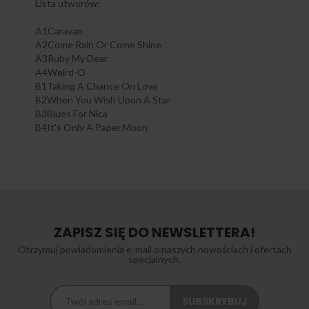
Lista utworów:
A1Caravan
A2Come Rain Or Come Shine
A3Ruby My Dear
A4Weird-O
B1Taking A Chance On Love
B2When You Wish Upon A Star
B3Blues For Nica
B4It's Only A Paper Moon
ZAPISZ SIĘ DO NEWSLETTERA!
Otrzymuj powiadomienia e-mail o naszych nowościach i ofertach
specjalnych.