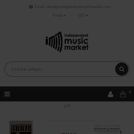
Email:
sales@independentmusicmarket.com
Polski
USD
0
Strona główna
Jazz
Drew Kenny Trio - Kenny Drew Trio
(LP)