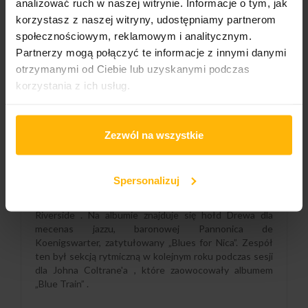
analizować ruch w naszej witrynie. Informacje o tym, jak
DODAJ DO KOSZYKA
korzystasz z naszej witryny, udostępniamy partnerom
społecznościowym, reklamowym i analitycznym.
Partnerzy mogą połączyć te informacje z innymi danymi
Gatunek:
otrzymanymi od Ciebie lub uzyskanymi podczas
Jazz
korzystania z ich usług.
Zezwól na wszystkie
OPIS
SZCZEGÓŁY PRODUKTU
Spersonalizuj
Kenny Drew Trio to album pianisty Kenny'ego Drewa ,
nagrany w 1956 roku i wydany przez wytwórnię
Riverside . Na albumie znajduje się hołd Drewa dla
mecenas jazzu, baronowej Pannonica de
Koenigswarter, zatytułowany „Blues for Nica”. Zespół
ten był sekcją rytmiczną w kolejnym roku podczas sesji
dla Johna Coltrane'a , które zaowocowały albumem
„Blue Train” .