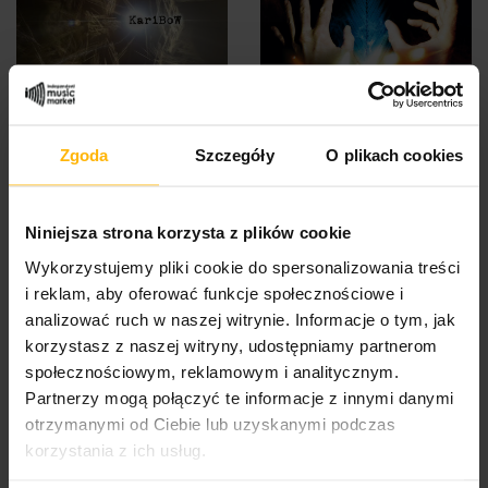
Karibow - Addicted (CD)
Karibow - Essence (CD)
Zgoda
Szczegóły
O plikach cookies
17,87 $
20,85 $
Niniejsza strona korzysta z plików cookie
Wykorzystujemy pliki cookie do spersonalizowania treści
i reklam, aby oferować funkcje społecznościowe i
analizować ruch w naszej witrynie. Informacje o tym, jak
korzystasz z naszej witryny, udostępniamy partnerom
społecznościowym, reklamowym i analitycznym.
Partnerzy mogą połączyć te informacje z innymi danymi
otrzymanymi od Ciebie lub uzyskanymi podczas
korzystania z ich usług.
Morissette Alanis -
Script The - The User’s
Jagged Little Pill (LP
Guide To Being Human...