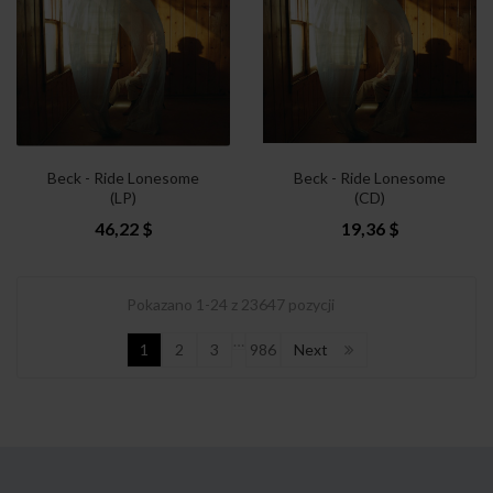
Beck - Ride Lonesome
Beck - Ride Lonesome
(LP)
(CD)
46,22 $
19,36 $
Pokazano 1-24 z 23647 pozycji
…
1
2
3
986
Next