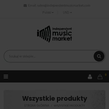
Email:
sales@independentmusicmarket.com
Polski
USD
0
Wszystkie produkty
STRONA GŁÓWNA
WSZYSTKIE PRODUKTY