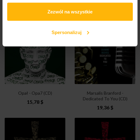
Clear)
40,25 $
Zezwól na wszystkie
42,34 $
Spersonalizuj
Opał - Opa7 (CD)
Marsalis Branford -
Dedicated To You (CD)
15,78 $
19,36 $