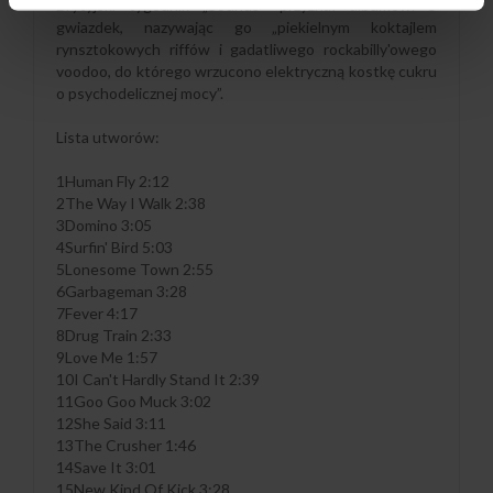
Brytyjski tygodnik „Sounds” przyznał albumowi 5
gwiazdek, nazywając go „piekielnym koktajlem
rynsztokowych riffów i gadatliwego rockabilly'owego
voodoo, do którego wrzucono elektryczną kostkę cukru
o psychodelicznej mocy”.
Lista utworów:
1Human Fly 2:12
2The Way I Walk 2:38
3Domino 3:05
4Surfin' Bird 5:03
5Lonesome Town 2:55
6Garbageman 3:28
7Fever 4:17
8Drug Train 2:33
9Love Me 1:57
10I Can't Hardly Stand It 2:39
11Goo Goo Muck 3:02
12She Said 3:11
13The Crusher 1:46
14Save It 3:01
15New Kind Of Kick 3:28