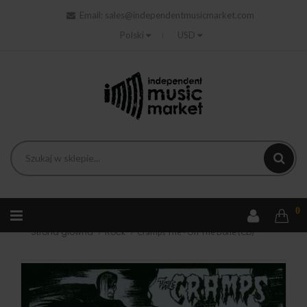
Email:
sales@independentmusicmarket.com
Polski
USD
0
Strona główna
Rock
Cramps The - Off The Bone (CD)