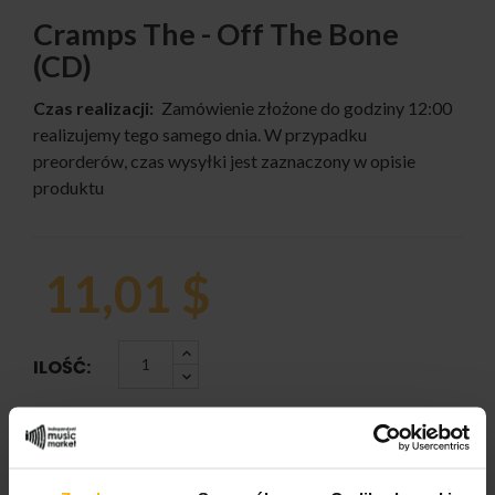
Cramps The - Off The Bone
(CD)
Czas realizacji:
Zamówienie złożone do godziny 12:00
realizujemy tego samego dnia. W przypadku
preorderów, czas wysyłki jest zaznaczony w opisie
produktu
11,01 $
ILOŚĆ:
DODAJ DO KOSZYKA