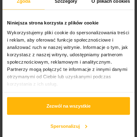
Zgoda
Szczegóły
O plikach cookies
Gatunek:
Niniejsza strona korzysta z plików cookie
Rock
Wykorzystujemy pliki cookie do spersonalizowania treści
i reklam, aby oferować funkcje społecznościowe i
Podgatunek:
analizować ruch w naszej witrynie. Informacje o tym, jak
Punk Rock
korzystasz z naszej witryny, udostępniamy partnerom
społecznościowym, reklamowym i analitycznym.
Partnerzy mogą połączyć te informacje z innymi danymi
OPIS
SZCZEGÓŁY PRODUKTU
otrzymanymi od Ciebie lub uzyskanymi podczas
korzystania z ich usług.
...Off the Bone to pierwszy album kompilacyjny z
wcześniej wydanym materiałem
Zezwól na wszystkie
amerykańskiegozespołu rockowego The Cramps .
Został wydany w 1983 roku w Wielkiej Brytanii przez
Illegal Records . Oryginalne wydanie miało anaglif na
Spersonalizuj
okładce i parę papierowych, czerwono-niebieskich
„okularów 3D” w kopercie, umożliwiających oglądanie.