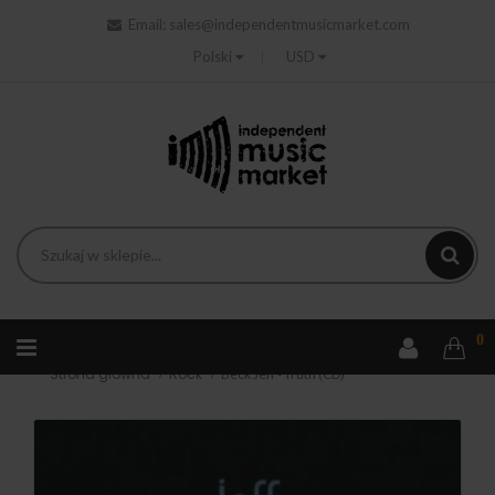
Email:
sales@independentmusicmarket.com
Polski
USD
0
Strona główna
Rock
Beck Jeff - Truth (CD)