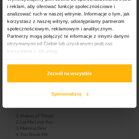
ILOŚĆ:
i reklam, aby oferować funkcje społecznościowe i
analizować ruch w naszej witrynie. Informacje o tym, jak
korzystasz z naszej witryny, udostępniamy partnerom
społecznościowym, reklamowym i analitycznym.
DODAJ DO KOSZYKA
Partnerzy mogą połączyć te informacje z innymi danymi
otrzymanymi od Ciebie lub uzyskanymi podczas
korzystania z ich usług.
Gatunek:
Rock
Zezwól na wszystkie
Spersonalizuj
OPIS
SZCZEGÓŁY PRODUKTU
1. Shapes of Things
2. Let Me Love You
3. Morning Dew
4. You Shook Me