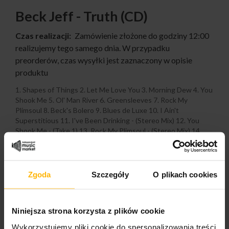
Beck Jeff - Truth (CD)
Czas realizacji:
Zamówienie złożone do godziny 12:00
realizujemy tego samego dnia. W przypadku
preorderów, czas wysyłki jest zaznaczony w opisie
produktu
1. Shapes of Things 2. Let Me Love You 3. Morning Dew 4. You
Shook Me 5. Ol' Man River 6. Greensleeves 7. Rock My
Plimsoul 8. Beck's Bolero 9. Blues de Luxe 10. I Ain't
Superstitious 11. I've Been Drinking - (Stereo Mix) 12. You
Shook Me - (Take 1) 13. Rock My Plimsoul - (Stereo Mix) 14.
(Beck's) Bolero 15. Blues de Luxe - (Take 1) 16. Tallyman 17.
Love Is Blue 18. Hi-Ho Silver Lining - (Stereo Mix)
Zgoda
Szczegóły
O plikach cookies
8,32 $
Niniejsza strona korzysta z plików cookie
Wykorzystujemy pliki cookie do spersonalizowania treści