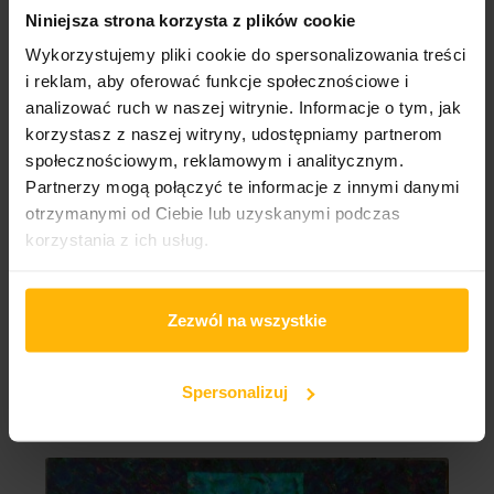
Niniejsza strona korzysta z plików cookie
OPIS
SZCZEGÓŁY PRODUKTU
Wykorzystujemy pliki cookie do spersonalizowania treści
i reklam, aby oferować funkcje społecznościowe i
1 Glitterball 4:31
analizować ruch w naszej witrynie. Informacje o tym, jak
2 Guernica 7:04
korzystasz z naszej witryny, udostępniamy partnerom
3 Breathe 4:24
społecznościowym, reklamowym i analitycznym.
4 Turn The Tide 6:22
5 Book Of Dreams 7:36
Partnerzy mogą połączyć te informacje z innymi danymi
6 Reflections 2:09
otrzymanymi od Ciebie lub uzyskanymi podczas
7 Raw 4:15
korzystania z ich usług.
8 The Beginning Of The End 4:41
9 Red 9:06
Zezwól na wszystkie
KLIENCI KTÓRZY ZAKUPILI TEN PRODUKT
Spersonalizuj
KUPILI RÓWNIEŻ: