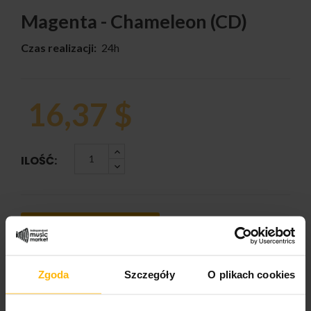
Magenta - Chameleon (CD)
Czas realizacji:
24h
16,37 $
ILOŚĆ:
DODAJ DO KOSZYKA
Zgoda
Szczegóły
O plikach cookies