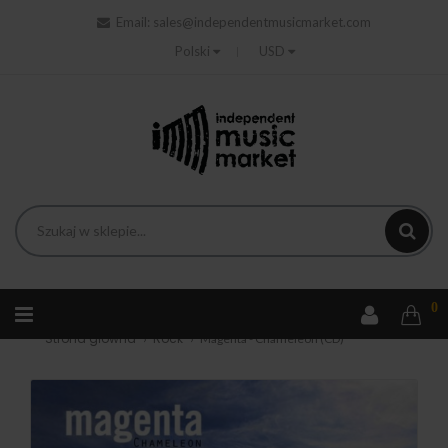
Email:
sales@independentmusicmarket.com
Polski
USD
0
Strona główna
Rock
Magenta - Chameleon (CD)