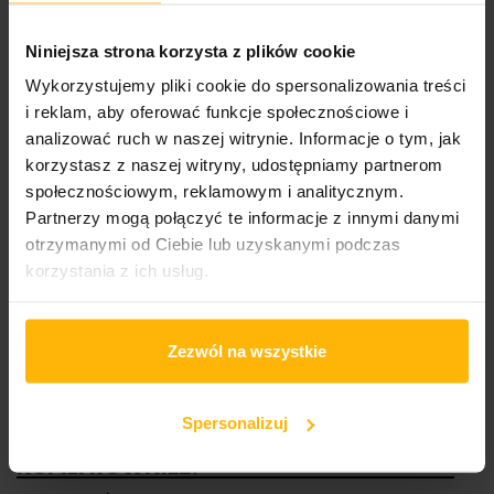
Tracklista:
Niniejsza strona korzysta z plików cookie
Intro
Wykorzystujemy pliki cookie do spersonalizowania treści
Podziw i lęk
i reklam, aby oferować funkcje społecznościowe i
Filtry
Życie
analizować ruch w naszej witrynie. Informacje o tym, jak
Surrender
korzystasz z naszej witryny, udostępniamy partnerom
Spotkanie
społecznościowym, reklamowym i analitycznym.
Kamienie
Partnerzy mogą połączyć te informacje z innymi danymi
O czym nie mówią
otrzymanymi od Ciebie lub uzyskanymi podczas
Gdy świat (w moim pokoju płacze)
Chmury
korzystania z ich usług.
Nie chowaj urazy
Zanurz się
Outro
Zezwól na wszystkie
Spersonalizuj
KLIENCI KTÓRZY ZAKUPILI TEN PRODUKT
KUPILI RÓWNIEŻ: