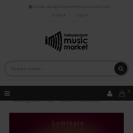
Email:
sales@independentmusicmarket.com
Polski
USD
0
Strona główna
Rock
Luminare - Luminare (CD)