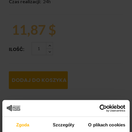
Czas realizacji:
24h
11,87 $
ILOŚĆ:
DODAJ DO KOSZYKA
OPIS
SZCZEGÓŁY PRODUKTU
Zgoda
Szczegóły
O plikach cookies