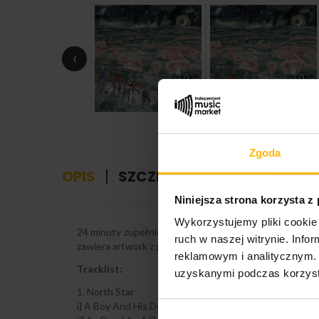
‹
Zgoda
OPIS
SZCZEGÓŁY PRODUKTU
Niniejsza strona korzysta z
Wykorzystujemy pliki cookie 
24 minuty zupełnie nowej muzyki napisanej przez Nicka
ruch w naszej witrynie. Inf
zawiera artwork z grafiką Paula Tippetta.
reklamowym i analitycznym. 
Tracklist:
uzyskanymi podczas korzysta
1. North Star
i] A Boy And His Dog