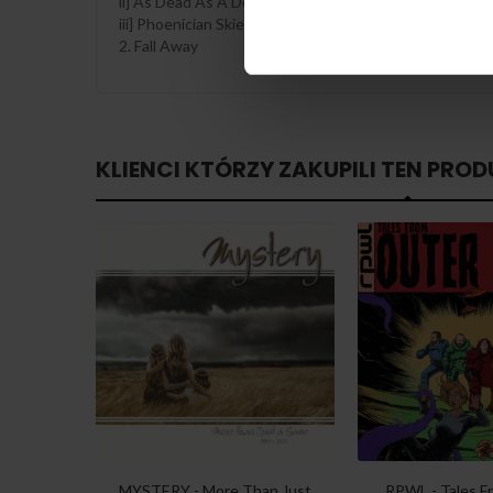
ii] As Dead As A Dodo
iii] Phoenician Skies
2. Fall Away
KLIENCI KTÓRZY ZAKUPILI TEN PROD
MYSTERY - More Than Just
RPWL - Tales Fr