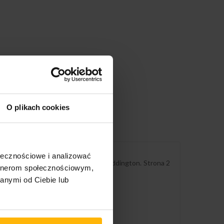
O plikach cookies
ołecznościowe i analizować
rla Grooma. Grafika autorstwa Liz Saddington. Strona 2
artnerom społecznościowym,
anymi od Ciebie lub