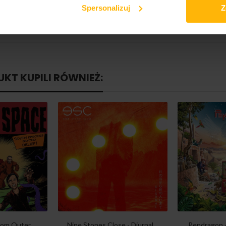
Spersonalizuj
Z
UKT KUPILI RÓWNIEŻ:
om Outer...
Nine Stones Close - Diurnal...
Pendragon -