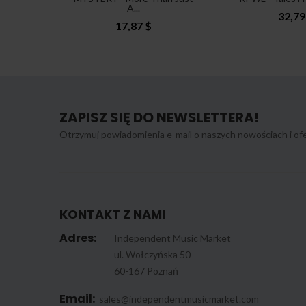
A...
32,79
17,87 $
ZAPISZ SIĘ DO NEWSLETTERA!
Otrzymuj powiadomienia e-mail o naszych nowościach i ofe
KONTAKT Z NAMI
Adres:
Independent Music Market
ul. Wołczyńska 50
60-167 Poznań
Email:
sales@independentmusicmarket.com