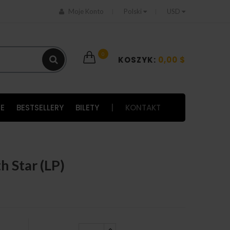
Moje Konto
Polski
USD
0
KOSZYK:
0,00 $
E
BESTSELLERY
BILETY
|
KONTAKT
h Star (LP)