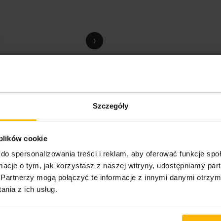
›
Szczegóły
 plików cookie
do spersonalizowania treści i reklam, aby oferować funkcje sp
 Barretta, wyprodukowanej przez Nicka Barretta i zmiksowanej przez Ka
ormacje o tym, jak korzystasz z naszej witryny, udostępniamy p
Partnerzy mogą połączyć te informacje z innymi danymi otrzym
nia z ich usług.