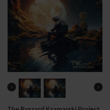
‹
›
The Ryszard Kramarski Project