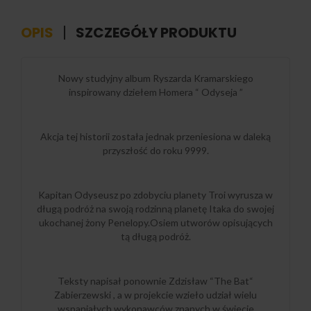
OPIS
SZCZEGÓŁY PRODUKTU
Nowy studyjny album Ryszarda Kramarskiego
inspirowany dziełem Homera “ Odyseja ”
Akcja tej historii została jednak przeniesiona w daleką
przyszłość do roku 9999.
Kapitan Odyseusz po zdobyciu planety Troi wyrusza w
długą podróż na swoją rodzinną planetę Itaka do swojej
ukochanej żony Penelopy.Osiem utworów opisujących
tą długą podróż.
Teksty napisał ponownie Zdzisław “The Bat“
Zabierzewski , a w projekcie wzieło udział wielu
wspaniałych wykonawców znanych w świecie