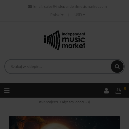
Email:
sales@independentmusicmarket.com
Polski
USD
0
Strona główna
Rock
The Ryszard Kramarski Project
(tRKproject) - Odyssey 9999 (CD)