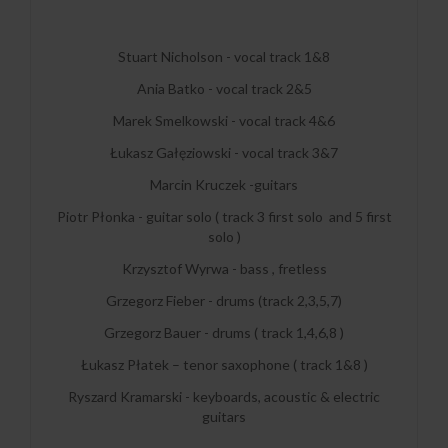
Stuart Nicholson - vocal track 1&8
Ania Batko - vocal track 2&5
Marek Smelkowski - vocal track 4&6
Łukasz Gałęziowski - vocal track 3&7
Marcin Kruczek -guitars
Piotr Płonka - guitar solo ( track 3 first solo and 5 first
solo )
Krzysztof Wyrwa - bass , fretless
Grzegorz Fieber - drums (track 2,3,5,7)
Grzegorz Bauer - drums ( track 1,4,6,8 )
Łukasz Płatek – tenor saxophone ( track 1&8 )
Ryszard Kramarski - keyboards, acoustic & electric
guitars