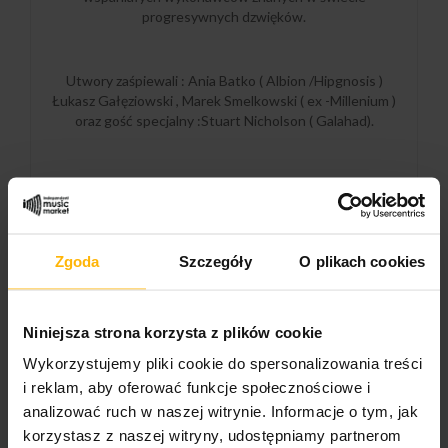
progresywnych dzwięków.
Utwory zaśpiewali : Ania Batko ( Albion /Hipgnosis )
Łukasz Gałęziowski , Marek Smelkowski ( ex -Millenium )
oraz gość specjalny :Stuart Nicholson ( Galahad).
Do projektu zostali zaproszenie muzycy związani z takimi
formacjami jak Millenium , Framauro ,Loonypark czy
Another Pink Floyd czyli : Marcin Kruczek i Piotr Płonka
-gitary,
Zgoda
Szczegóły
O plikach cookies
Grzegorz Bauer i Grzegorz Fieber -bębny , Krzysztof
Wyrwa – bas oraz Łukasz Płatek saksofon tenorowy.
Niniejsza strona korzysta z plików cookie
Producent i autor tego muzycznego projektu Ryszard
Wykorzystujemy pliki cookie do spersonalizowania treści
Kramarski zagrał na instrumentach klawiszowych oraz
i reklam, aby oferować funkcje społecznościowe i
gitarze elektrycznej i akustycznej.
analizować ruch w naszej witrynie. Informacje o tym, jak
korzystasz z naszej witryny, udostępniamy partnerom