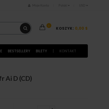
Moje Konto
Polski
USD
0
KOSZYK:
0,00 $
E
BESTSELLERY
BILETY
|
KONTAKT
r Ai D (CD)