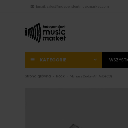
Email:
sales@independentmusicmarket.com
KATEGORIE
WSZYSTK
Strona główna
Rock
Mariusz Duda - Afr Ai D (CD)