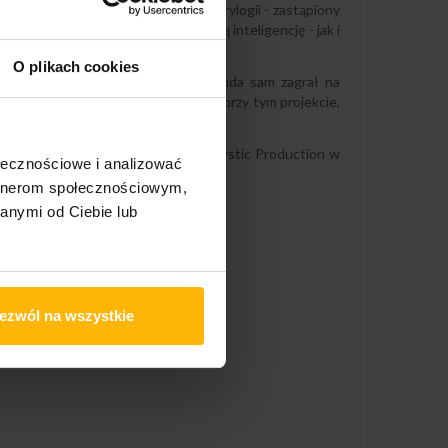
- znany chociażby z pandemicznej trylogii - zastąpiony
mbolizujących naturalnie sztuczną inteligencję - jak i
O plikach cookies
ł przez Roberta Szydło. Mariusz Duda sam zagrał na
zną odpowiada stale współpracując y przy tym projekcie,
om Kscope/Snapper na świecie oraz Mystic Production w
ołecznościowe i analizować
artnerom społecznościowym,
anymi od Ciebie lub
ezwól na wszystkie