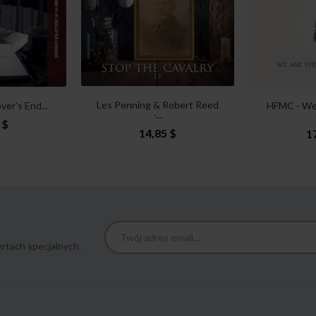
Les Penning & Robert Reed
ver's End...
HFMC - We
-...
 $
14,85 $
1
rtach specjalnych.