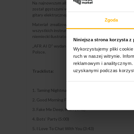
Na najnowszym albumie „AFR AI D”, który zainspirowany
został gęstszymi warstwami, głównie za sprawą różnego
gitary elektrycznej, symbolizującej w tym przypadku czy
Zgoda
Materiał zrealizowany został w warszawskim Studiu
wszystkich instrumentach, z wyjątkiem gitary elektrycz
niemiecki ilustrator Hajo Müller
Niniejsza strona korzysta z
„AFR AI D” wydane został 17 listopada 2023 w formie 
Wykorzystujemy pliki cookie 
Polsce.
ruch w naszej witrynie. Inf
reklamowym i analitycznym. 
uzyskanymi podczas korzysta
Tracklista:
1. Taming Nightmares (7:20)
2. Good Morning Fearmongering (5:14)
3. Fake Me Deep, Murf (4:48)
4. Bots’ Party (5:00)
5. I Love To Chat With You (3:43)