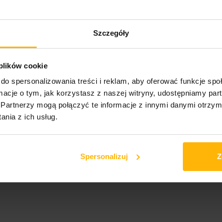
 został tematem lęku przed sztuczną inteligencją, muzyczny minimalizm 
 rodzaju przetworzonych głosów i zniekształconych wokalnych sampli - sy
nnik ludzki.
Szczegóły
 Serakos, przez Magdę i Roberta Srzednickich, a zmasterowany zosta
nej, na której gościnnie udzielił się Mateusz Owczarek. Za szatę grafic
 plików cookie
elektronicznej oraz na nośnikach fizycznych LP i CD, dzięki wytwórni
do spersonalizowania treści i reklam, aby oferować funkcje sp
ormacje o tym, jak korzystasz z naszej witryny, udostępniamy p
Partnerzy mogą połączyć te informacje z innymi danymi otrzym
nia z ich usług.
Spersonalizuj
Z