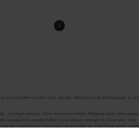
›
 pod szyldem Lunatic Soul, ale jako Mariusz Duda, kontynuując w ten s
- i kocham tworzyć różne muzyczne światy. Najlepiej takie, które mają 
dej panują inne zasady.Jedna z tych planet nazywa się Riverside. Inna - 
uda, bo chciałem być tutaj sobą sprzed wielu lat. Dzieckiem, które z zam
elis, Tangerine Dream czy Mike Oldfield.”