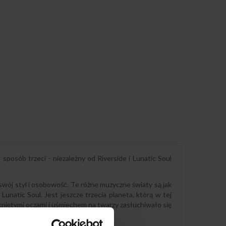
posób trzeci - niezależny od Riverside i Lunatic Soul
swój styl i osobowość. Te różne muzyczne światy są jak
Lunatic Soul. Jest jeszcze trzecia planeta, którą w tej
kniętymi oczami i uśmiechem na twarzy zasłuchiwało się