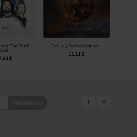
Tiger 
 Are The Truth
Ceti - (...) Perfecto Mundo...
(CD)
11,11 $
7,83 $