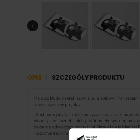
‹
OPIS
SZCZEGÓŁY PRODUKTU
Mariusz Duda nagrał nowy album solowy. Tym razem nie
nowy muzyczny projekt.
„Kocham wymyślać różne muzyczne historie - mówi Duda 
planety - na każdej z nich jest inny ekosystem, na każ
dekadzie odwiedzam najczęściej. Nazwałem ją Mariusz D
instrumentalnymi opowieściami takich twórców jak Vang