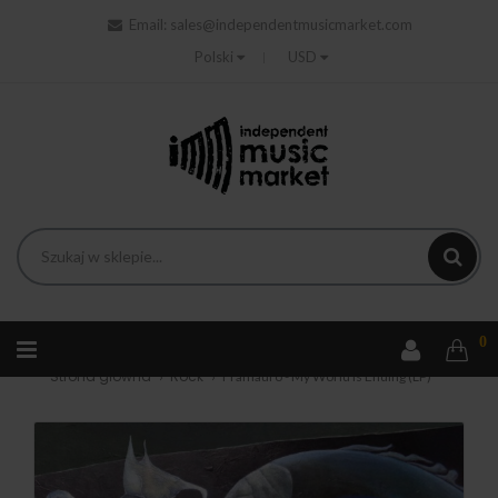
Email:
sales@independentmusicmarket.com
Polski
USD
0
Strona główna
Rock
Framauro - My World Is Ending (LP)