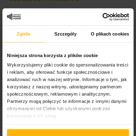
Nazwa zespołu
Framauro
Zgoda
Szczegóły
O plikach cookies
Nazwa albumu:
My World Is Ending
Niniejsza strona korzysta z plików cookie
Format nośnika
Wykorzystujemy pliki cookie do spersonalizowania treści
LP
i reklam, aby oferować funkcje społecznościowe i
analizować ruch w naszej witrynie. Informacje o tym, jak
Format okładki:
korzystasz z naszej witryny, udostępniamy partnerom
0
społecznościowym, reklamowym i analitycznym.
Partnerzy mogą połączyć te informacje z innymi danymi
Wydawnictwo 1/2
otrzymanymi od Ciebie lub uzyskanymi podczas
Lynx Music
korzystania z ich usług.
Numer katalogowy:
LM 19LP