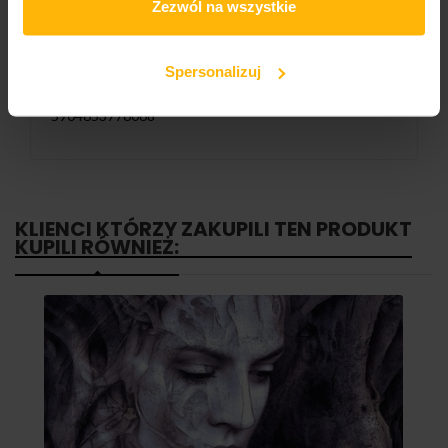
Zezwól na wszystkie
Liczba nośników:
1
Spersonalizuj
Kod ean13:
5904653776068
KLIENCI KTÓRZY ZAKUPILI TEN PRODUKT
KUPILI RÓWNIEŻ: