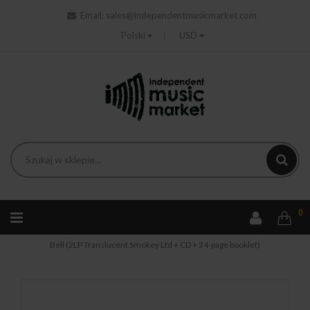
Email:
sales@independentmusicmarket.com
Polski
USD
0
Strona główna
Rock
Red Sand - The Sound Of The Seventh
Bell (2LP Translucent Smokey Ltd + CD + 24-page booklet)