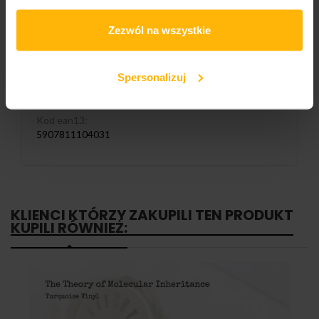
Wydawnictwo 1/2
Zezwól na wszystkie
Oskar
Numer katalogowy:
Spersonalizuj
OSKAR 039/040 2LP COLOURED
Kod ean13:
5907811104031
KLIENCI KTÓRZY ZAKUPILI TEN PRODUKT
KUPILI RÓWNIEŻ: