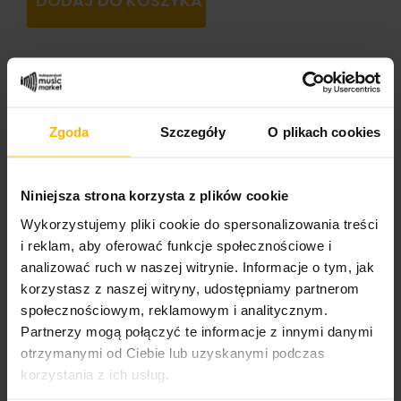
DODAJ DO KOSZYKA
SZCZEGÓŁY PRODUKTU
Zgoda
Szczegóły
O plikach cookies
Nazwa zespołu
Niniejsza strona korzysta z plików cookie
Red Sand
Wykorzystujemy pliki cookie do spersonalizowania treści
i reklam, aby oferować funkcje społecznościowe i
Nazwa albumu:
analizować ruch w naszej witrynie. Informacje o tym, jak
The Sound Of The Seventh Bell
korzystasz z naszej witryny, udostępniamy partnerom
społecznościowym, reklamowym i analitycznym.
Format nośnika
2LP Translucent Smokey Ltd + CD + 24-page booklet
Partnerzy mogą połączyć te informacje z innymi danymi
otrzymanymi od Ciebie lub uzyskanymi podczas
Format okładki:
korzystania z ich usług.
Gatefold Sleeve