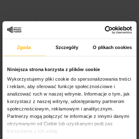
SZCZEGÓŁY PRODUKTU
Zgoda
Szczegóły
O plikach cookies
Nazwa zespołu
Krzysztof Lepiarczyk
Niniejsza strona korzysta z plików cookie
Nazwa albumu:
Jakżeż Ja Się Uspokoję
Wykorzystujemy pliki cookie do spersonalizowania treści
i reklam, aby oferować funkcje społecznościowe i
Format nośnika
analizować ruch w naszej witrynie. Informacje o tym, jak
CD
korzystasz z naszej witryny, udostępniamy partnerom
społecznościowym, reklamowym i analitycznym.
Format okładki:
Partnerzy mogą połączyć te informacje z innymi danymi
Jewel Case
otrzymanymi od Ciebie lub uzyskanymi podczas
korzystania z ich usług.
Wydawnictwo 1/2
Lynx Music