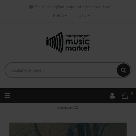
Email:
sales@independentmusicmarket.com
Polski
USD
0
Strona główna
Rock
Krzysztof Lepiarczyk - Jakżeż Ja Się
Uspokoję (CD)