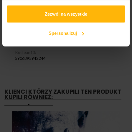
Numer katalogowy:
Zezwól na wszystkie
LM133CD
Liczba nośników:
Spersonalizuj
1
Kod ean13:
5906395942244
KLIENCI KTÓRZY ZAKUPILI TEN PRODUKT
KUPILI RÓWNIEŻ: