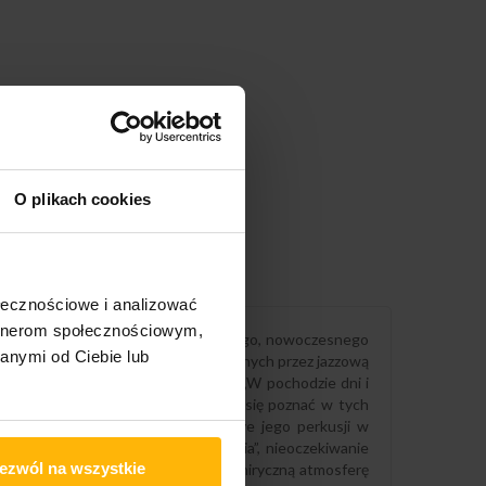
O plikach cookies
ołecznościowe i analizować
artnerom społecznościowym,
 skierował się w stronę porywającego, nowoczesnego
anymi od Ciebie lub
ch skrzypiec Piotra Michery, wspieranych przez jazzową
tworu tytułowego oraz dynamicznego „W pochodzie dni i
 aranżacyjny Grechuty. Twórca daje się poznać w tych
zimierz Jonkisz i roztętniony groove jego perkusji w
e jak wcześniej w „Godzinie miłowania”, nieoczekiwanie
ezwól na wszystkie
owanych delikatną kreską tematów. Oniryczną atmosferę