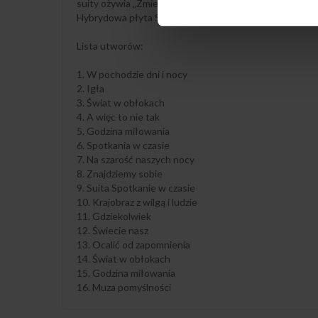
suity ożywia „Zmierzch”, temat który mógłby się znaleźć
Hybrydowa płyta SACD - działa zarówno z odtwarzacza
Lista utworów:
1. W pochodzie dni i nocy
2. Igła
3. Świat w obłokach
4. A więc to nie tak
5. Godzina miłowania
6. Spotkania w czasie
7. Na szarość naszych nocy
8. Znajdziemy sobie
9. Suita Spotkanie w czasie
10. Krajobraz z wilgą i ludzie
11. Gdziekolwiek
12. Świecie nasz
13. Ocalić od zapomnienia
14. Świat w obłokach
15. Godzina miłowania
16. Muza pomyślności