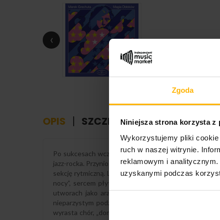
‹
Zgoda
OPIS
SZCZEGÓŁY PRODUKTU
Niniejsza strona korzysta z
Wykorzystujemy pliki cookie 
ruch w naszej witrynie. Inf
Po sukcesach wczesnego okresu, Marek Grechuta pow
reklamowym i analitycznym. 
jazz-rocka. Przyniosło to brzmienie pełne blasku, z w
uzyskanymi podczas korzysta
sekcję rytmiczną. Literacką podstawą stały się wiers
nocy”, sercem płyty jest rozbudowana, 14-minutowa s
utworach jako aranżer o wyjątkowym wyczuciu klimatu
nieparzystym podziale). Temat „Ulicy cieni” ma coś z 
wyrasta chór, „domyka” przestrzeń, otwierając drugą 