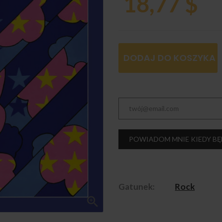
18,77 $
DODAJ DO KOSZYKA
POWIADOM MNIE KIEDY BĘ
Gatunek:
Rock
