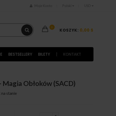
Moje Konto
Polski
USD
0
KOSZYK:
0,00 $
E
BESTSELLERY
BILETY
|
KONTAKT
- Magia Obłoków (SACD)
 na stanie