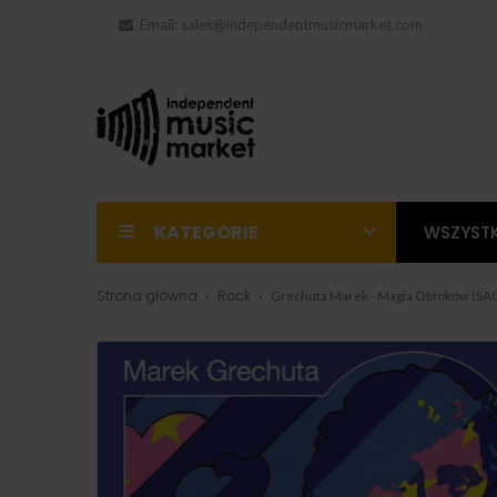
Email:
sales@independentmusicmarket.com
KATEGORIE
WSZYSTK
Strona główna
Rock
Grechuta Marek - Magia Obłoków (SA