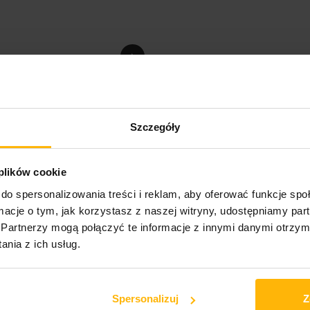
›
Szczegóły
 plików cookie
do spersonalizowania treści i reklam, aby oferować funkcje sp
ormacje o tym, jak korzystasz z naszej witryny, udostępniamy p
ołał do życia nową grupę o nazwie WIEM (W Innej Epoce Muzycznej) i
Partnerzy mogą połączyć te informacje z innymi danymi otrzym
yeksponowanymi solami gitary elektrycznej Antoniego Krupy i elektryczny
nia z ich usług.
ze Lipskiej, Śliwiaka, Krynickiego i Moczulskiego. Oprócz genialnego u
uita instrumentalna „Spotkania w czasie”, odsłaniająca wybitny talent
 i barwy, a muzycy idealnie wpisują się w jego wizję (przykładem Ka
bluesa, naturalnie więc główny głos prowadzi gitara. I tutaj, podobni
Spersonalizuj
Z
część kompozycji, opartą już w całości na improwizacjach wokół zarys