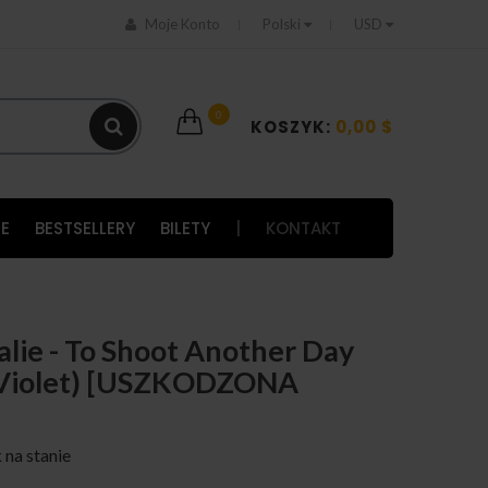
Moje Konto
Polski
USD
0
KOSZYK:
0,00 $
E
BESTSELLERY
BILETY
|
KONTAKT
ie - To Shoot Another Day
 Violet) [USZKODZONA
 na stanie