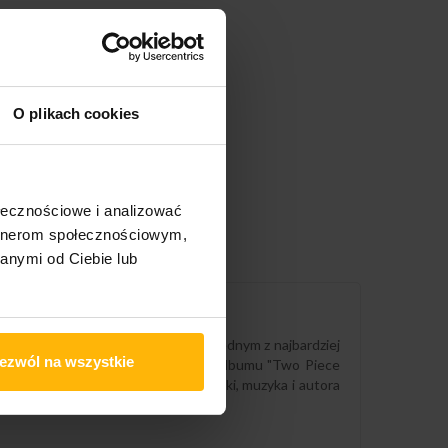
O plikach cookies
ołecznościowe i analizować
artnerom społecznościowym,
anymi od Ciebie lub
 multiinstrumentalistka stała się jednym z najbardziej
ezwól na wszystkie
jest kontynuacją wysoko ocenianego albumu "Two Piece
Cunningham jako niezwykłej wokalistki, muzyka i autora