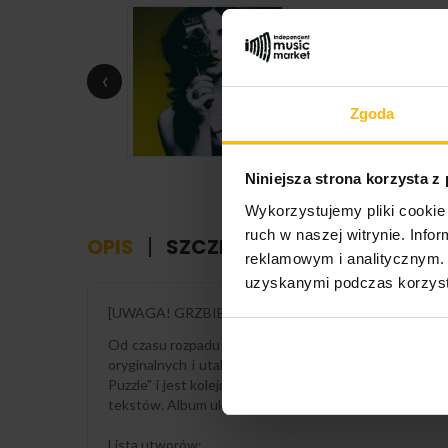
‹
Zgoda
Niniejsza strona korzysta z
Wykorzystujemy pliki cookie 
ruch w naszej witrynie. Inf
OPIS
SZCZEGÓŁY PRODUKTU
reklamowym i analitycznym. 
uzyskanymi podczas korzysta
[UWAGA! GRZBIET OKŁADKI JEST LEKKO USZKO
Od czasu rozpadu jej zespołu Purson w 2016 roku i wyd
oryginalnych i utalentowanych talentów w Wielkiej B
Puzzle" i jest kolejnym wspaniałym dziełem o różnorod
tekstów. Album ukazał się w 2024 roku.
Lista utworów: