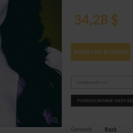
34,28 $
DODAJ DO KOSZYKA
POWIADOM MNIE KIEDY BĘ

Gatunek:
Rock