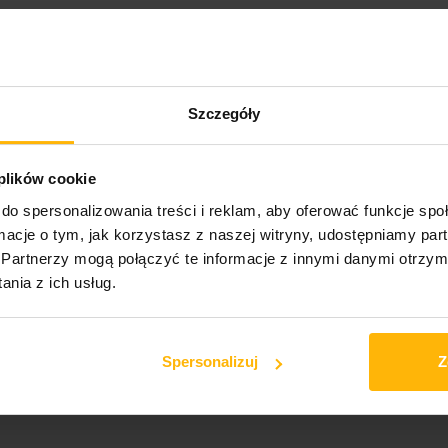
Podgatunek:
Hard Rock
›
Szczegóły
 plików cookie
do spersonalizowania treści i reklam, aby oferować funkcje sp
ormacje o tym, jak korzystasz z naszej witryny, udostępniamy p
Partnerzy mogą połączyć te informacje z innymi danymi otrzym
nia z ich usług.
DZONY]
ania debiutanckiego albumu w 2019 roku, wokalistka, autorka tekstów i
Spersonalizuj
Z
rytanii, zarówno na scenie, jak i na płycie. "To Shoot Another Day" 
nych i sugestywnych nastrojach, które pokazuje ciągły rozwój Rosalie 