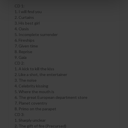
CD 1:
1. I will find you
2. Curtains
3. His best girl
4. Oasis
5. Incomplete surrender
6. Fireships
7. Given time
8. Reprise
9. Gaia
CD 2:
1. A kick to kill the kiss
2. Like a shot, the entertainer
3. The noise
4. Celebrity kissing
5. Where the mouth is
6. The great European department store
7. Planet coventry
8. Primo on the parapet
CD 3:
1. Sharply unclear
2. The gift of fire (Precursed)