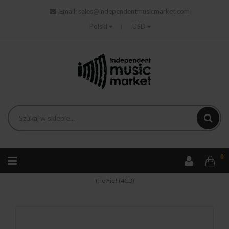
Email:
sales@independentmusicmarket.com
Polski
USD
0
Strona główna
Rock
Hammill Peter - A Headlong Strech -
The Fie! (4CD)