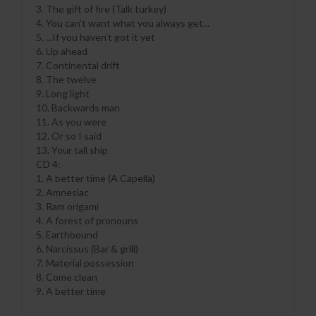
3. The gift of fire (Talk turkey)
4. You can't want what you always get...
5. ...If you haven't got it yet
6. Up ahead
7. Continental drift
8. The twelve
9. Long light
10. Backwards man
11. As you were
12. Or so I said
13. Your tall ship
CD 4:
1. A better time (A Capella)
2. Amnesiac
3. Ram origami
4. A forest of pronouns
5. Earthbound
6. Narcissus (Bar & grill)
7. Material possession
8. Come clean
9. A better time