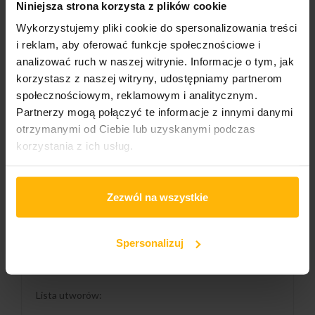
Niniejsza strona korzysta z plików cookie
Wykorzystujemy pliki cookie do spersonalizowania treści
Gatunek:
i reklam, aby oferować funkcje społecznościowe i
Rock
analizować ruch w naszej witrynie. Informacje o tym, jak
korzystasz z naszej witryny, udostępniamy partnerom
społecznościowym, reklamowym i analitycznym.
OPIS
SZCZEGÓŁY PRODUKTU
Partnerzy mogą połączyć te informacje z innymi danymi
otrzymanymi od Ciebie lub uzyskanymi podczas
korzystania z ich usług.
The Shadows to brytyjski zespół rockowy, popularny w
latach 60. XX wieku. Utworzony do akompaniowania
wokaliście Cliffowi Richardowi, następnie rozwijający
Zezwól na wszystkie
własną karierę jako zespół instrumentalny. W 1960 roku
wydali instrumentalny singiel „Apache”, z którym dotarli
do pierwszego miejsca na liście UK Singles Chart. W
1975, reprezentując Wielką Brytanię z utworem „Let Me
Spersonalizuj
Be the One”, zajęli drugie miejsce w finale 20. Konkursu
Piosenki Eurowizji w Sztokholmie.
Lista utworów: