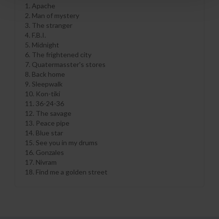
1. Apache
2. Man of mystery
3. The stranger
4. F.B.I.
5. Midnight
6. The frightened city
7. Quatermasster's stores
8. Back home
9. Sleepwalk
10. Kon-tiki
11. 36-24-36
12. The savage
13. Peace pipe
14. Blue star
15. See you in my drums
16. Gonzales
17. Nivram
18. Find me a golden street