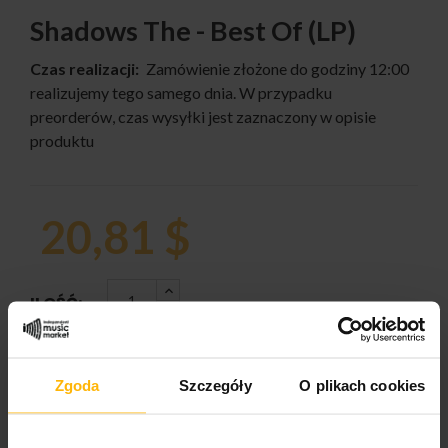
Shadows The - Best Of (LP)
Czas realizacji:
Zamówienie złożone do godziny 12:00
realizujemy tego samego dnia. W przypadku
preorderów, czas wysyłki jest zaznaczony w opisie
produktu
20,81 $
ILOŚĆ:
Zgoda
Szczegóły
O plikach cookies
DODAJ DO KOSZYKA