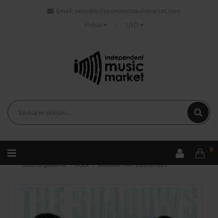
Email:
sales@independentmusicmarket.com
Polski
USD
0
Strona główna
Rock
Shadows The - Best Of (LP)