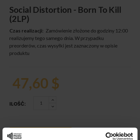
Social Distortion - Born To Kill
(2LP)
Czas realizacji:
Zamówienie złożone do godziny 12:00
realizujemy tego samego dnia. W przypadku
preorderów, czas wysyłki jest zaznaczony w opisie
produktu
47,60 $
ILOŚĆ:
DODAJ DO KOSZYKA