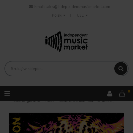
Email:
sales@independentmusicmarket.com
Polski
USD
0
Strona główna
Rock
Social Distortion - Born To Kill (2LP)