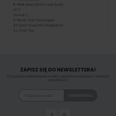
8. Walk Away (Don’t Look Back)
LP 2
Strona C:
9. Never Goin' Back Again
10. Don’t Keep Me Hanging On
11. Over You
ZAPISZ SIĘ DO NEWSLETTERA!
Otrzymuj powiadomienia e-mail o naszych nowościach i ofertach
specjalnych.