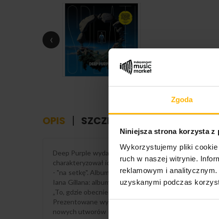
‹
Zgoda
OPIS
SZCZEGÓŁY PRODUKTU
Niniejsza strona korzysta z
Wykorzystujemy pliki cookie 
Deep Purple wydali kolejny album studyjny: "SPLAT!".
ruch w naszej witrynie. Inf
charakteryzował ich wcześniejsze dzieła. Album "SPLA
reklamowym i analitycznym. 
- "na setkę". Album, ponownie wyprodukowany przez Bo
uzyskanymi podczas korzysta
Iana Gillana: album eksploruje koniec ludzkości nie w
„To, gdzie obecnie jesteśmy z tym wcieleniem Deep Pur
Prezentowane wydanie Deep Purple „SPLAT!” na podwó
nowych utworów oraz 12-stronicową książeczkę w for