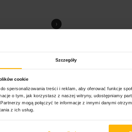
›
Szczegóły
 plików cookie
do spersonalizowania treści i reklam, aby oferować funkcje sp
 Zamiast po prostu pielęgnować swoje dziedzictwo, Deep Purple nieusta
ormacje o tym, jak korzystasz z naszej witryny, udostępniamy p
T!" to najcięższe wydawnictwo zespołu od wielu lat, nagrane wspólnie w
Partnerzy mogą połączyć te informacje z innymi danymi otrzym
ba Ezrina, czerpie z brzmienia i postawy, które zawsze wyróżniały De
nia z ich usług.
 prymitywnym, apokaliptycznym sensie, ale jako metamorfozę wykraczając
ple, bardzo przypomina „aktualną wersję Deep Purple z lat siedemdziesią
jnym albumie LP w czarnej okładce typu gatefold zostało wytłoczon
macie LP, dostępną wyłącznie w pierwszym nakładzie. Całość zapakow