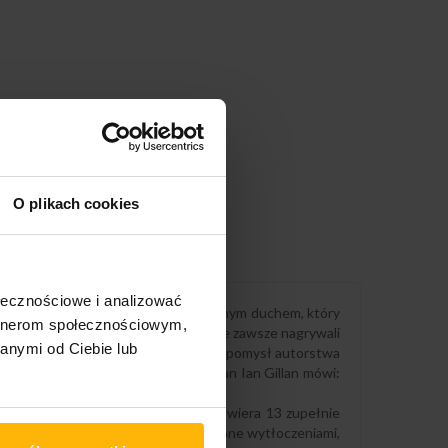
O plikach cookies
ołecznościowe i analizować
nnie je poszerzają, kierowani tym samym duchem, który
artnerom społecznościowym,
 studiu w sposób, w jaki Deep Purple zawsze nagrywali
anymi od Ciebie lub
ep Purple. Sercem albumu SPLAT! jest pomysł autorstwa
ą poza fizyczną egzystencję. Frontman Ian Gillan mówi:
tych”.
e na winylu o gramaturze 180 g. Zawiera 13 zupełnie
ano w kartonowe opakowanie ozdobione wytłoczeniami,