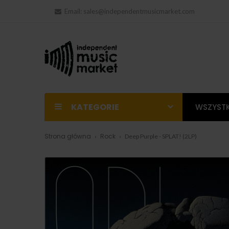
Email:
sales@independentmusicmarket.com
KATEGORIE
WSZYSTK
Strona główna
Rock
Deep Purple - SPLAT! (2LP)