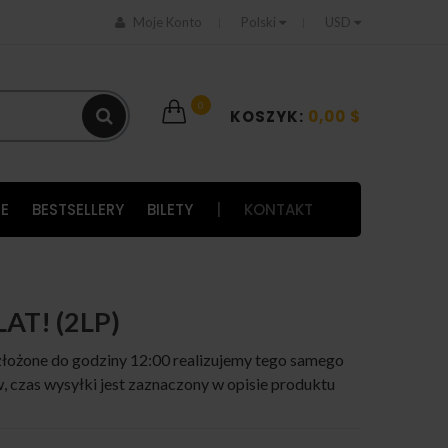
Moje Konto
Polski
USD
0
KOSZYK:
0,00 $
E
BESTSELLERY
BILETY
|
KONTAKT
LAT! (2LP)
łożone do godziny 12:00 realizujemy tego samego
 czas wysyłki jest zaznaczony w opisie produktu