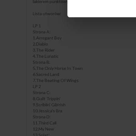
lakierem punktowym i lakierem piaskowym.
Lista utworów:
LP 1
Strona A:
1.Arrogant Boy
2.Diablo
3.The Rider
4.The Lunatic
Strona B:
5.The Only Horse In Town
6.Sacred Land
7.The Beating Of Wings
LP 2
Strona C:
8.Guilt Trippin'
9.Scriblin' Gib'rish
10.Jessica's Bra
Strona D:
11.Third Call
12.My New
13.Splat!