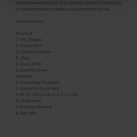
rozpoznawalnych pozycji w dorobku zespołu. Dostępny
w standardowym wydaniu na pojedynczym winylu.
Lista utworów:
Strona A:
1. Mis-Shapes
2. Pencil Skirt
3. Common People
4. I Spy
5. Disco 2000
6. Live Bed Show
Strona B:
1. Something Changed
2. Sorted for E’s & Wizz
3. F.E.E.L.I.N.G.C.A.L.L.E.D.L.O.V.E.
4. Underwear
5. Monday Morning
6. Bar Italia