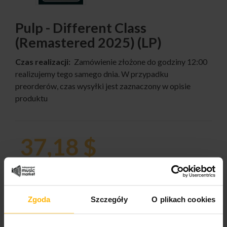
Pulp - Different Class
(Remastered 2025) (LP)
Czas realizacji:
Zamówienie złożone do godziny 12:00
realizujemy tego samego dnia. W przypadku
preorderów, czas wysyłki jest zaznaczony w opisie
produktu
37,18 $
ILOŚĆ:
Zgoda
Szczegóły
O plikach cookies