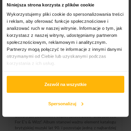
DODAJ DO KOSZYKA
Niniejsza strona korzysta z plików cookie
Wykorzystujemy pliki cookie do spersonalizowania treści
i reklam, aby oferować funkcje społecznościowe i
Gatunek:
analizować ruch w naszej witrynie. Informacje o tym, jak
Rock
korzystasz z naszej witryny, udostępniamy partnerom
społecznościowym, reklamowym i analitycznym.
Podgatunek:
Partnerzy mogą połączyć te informacje z innymi danymi
Brit Pop
otrzymanymi od Ciebie lub uzyskanymi podczas
korzystania z ich usług.
OPIS
SZCZEGÓŁY PRODUKTU
Zezwól na wszystkie
„Different Class” to przełomowy album Pulp z 1995
Spersonalizuj
roku i jeden z kluczowych tytułów ery Britpop,
nagrodzony Mercury Prize. Wydawnictwo zawiera takie
utwory jak „Common People”, „Disco 2000” oraz „Sorted
For E’s & Wizz”. Album stanowi ważny element katalogu
brytyjskiej muzyki lat 90. i pozostaje jedną z najbardziej