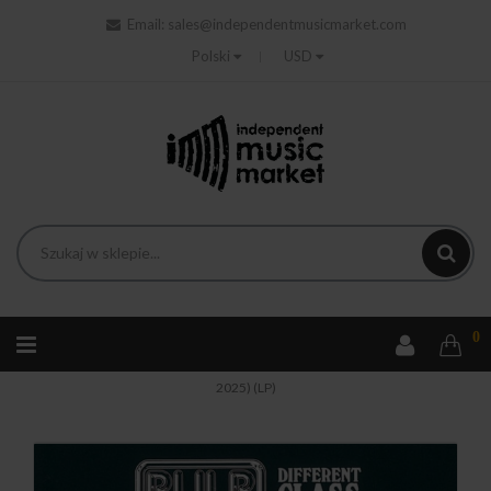
Email:
sales@independentmusicmarket.com
Polski
USD
0
Strona główna
Rock
Pulp - Different Class (Remastered
2025) (LP)