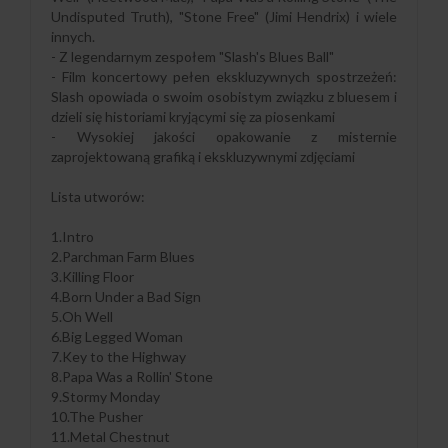
Undisputed Truth), "Stone Free" (Jimi Hendrix) i wiele
innych.
- Z legendarnym zespołem "Slash's Blues Ball"
- Film koncertowy pełen ekskluzywnych spostrzeżeń:
Slash opowiada o swoim osobistym związku z bluesem i
dzieli się historiami kryjącymi się za piosenkami
- Wysokiej jakości opakowanie z misternie
zaprojektowaną grafiką i ekskluzywnymi zdjęciami
Lista utworów:
1.Intro
2.Parchman Farm Blues
3.Killing Floor
4.Born Under a Bad Sign
5.Oh Well
6.Big Legged Woman
7.Key to the Highway
8.Papa Was a Rollin' Stone
9.Stormy Monday
10.The Pusher
11.Metal Chestnut