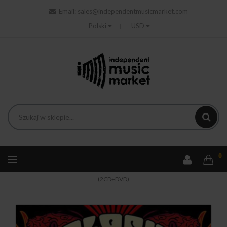
Email:
sales@independentmusicmarket.com
Polski
USD
0
Strona główna
Rock
Slash - Live At The Serpent Festival
(2CD+DVD)