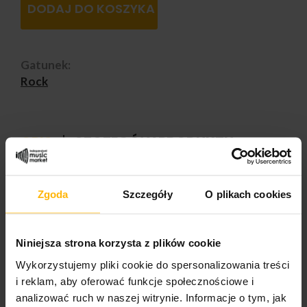
DODAJ DO KOSZYKA
Gatunek:
Rock
OPIS
SZCZEGÓŁY PRODUKTU
Dzięki "Live at the S. E.R. P.E. N.T. Festival" Slash
Zgoda
Szczegóły
O plikach cookies
przywraca na pierwszy plan swoją miłość do bluesa i
własne muzyczne korzenie. Album na żywo i
towarzyszący mu film koncertowy rejestrują
elektryzujący występ z 17 lipca 2024 r. w Mission
Niniejsza strona korzysta z plików cookie
Ballroom w Kolorado.
Wykorzystujemy pliki cookie do spersonalizowania treści
i reklam, aby oferować funkcje społecznościowe i
Podczas trasy koncertowej w ramach festiwalu S. E.R.
P.E. N.T. Slash i jego zespół "Slash's Blues Ball"
analizować ruch w naszej witrynie. Informacje o tym, jak