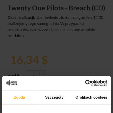
Twenty One Pilots - Breach (CD)
Czas realizacji:
Zamówienie złożone do godziny 12:00
realizujemy tego samego dnia. W przypadku
preorderów, czas wysyłki jest zaznaczony w opisie
produktu
16,34 $
ILOŚĆ:
Zgoda
Szczegóły
O plikach cookies
DODAJ DO KOSZYKA