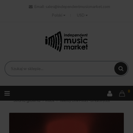
Email:
sales@independentmusicmarket.com
Polski
USD
0
Strona główna
Rock
Twenty One Pilots - Breach (CD)