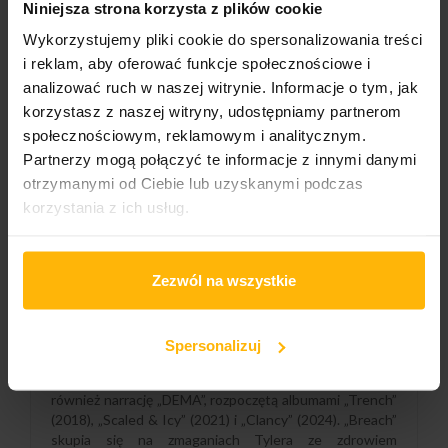
Niniejsza strona korzysta z plików cookie
Wykorzystujemy pliki cookie do spersonalizowania treści
Gatunek:
i reklam, aby oferować funkcje społecznościowe i
Rock
analizować ruch w naszej witrynie. Informacje o tym, jak
korzystasz z naszej witryny, udostępniamy partnerom
społecznościowym, reklamowym i analitycznym.
OPIS
SZCZEGÓŁY PRODUKTU
Partnerzy mogą połączyć te informacje z innymi danymi
otrzymanymi od Ciebie lub uzyskanymi podczas
korzystania z ich usług.
Twenty One Pilots, laureaci nagrody GRAMMY, ogłosili
swój siódmy album studyjny, „Breach”, który ukaże się
we wrześniu 2025 roku. Pierwszy singiel z płyty, „The
Zezwól na wszystkie
Contract”, ukazał się 12 czerwca. Zespół, znany z
tajemniczych zapowiedzi, ujawnił tytuły albumu i singla
po serii wskazówek dla fanów.
„Breach” to szczytowy moment w karierze zespołu po
Spersonalizuj
udanej trasie „The Clancy World Tour”, która
zgromadziła ponad 1,1 miliona fanów. Płyta zamyka
również narrację „DEMA”, rozpoczętą albumami „Trench”
(2018), „Scaled & Icy” (2021) i „Clancy” (2024). „Breach”
skupia się na zmaganiach Tylera ze zdrowiem