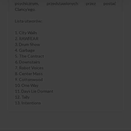
psychicznym, przedstawionych przez postać
Clancy’ego.
Lista utworów:
1. City Walls
2. RAWFEAR
3. Drum Show
4. Garbage
5. The Contract
6. Downstairs
7. Robot Voices
8. Center Mass
9. Cottonwood
10. One Way
11. Days Lie Dormant
12. Tally
13. Intentions