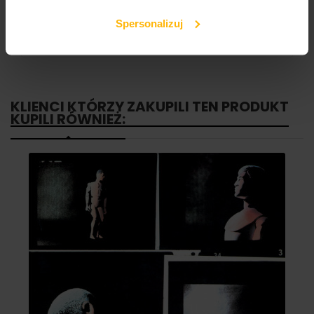
7. Turbo – Dorosłe dzieci
8. Kult – Kocham Cię (Do Ani)
Spersonalizuj
9. Perfect - Autobiografia
KLIENCI KTÓRZY ZAKUPILI TEN PRODUKT
KUPILI RÓWNIEŻ: