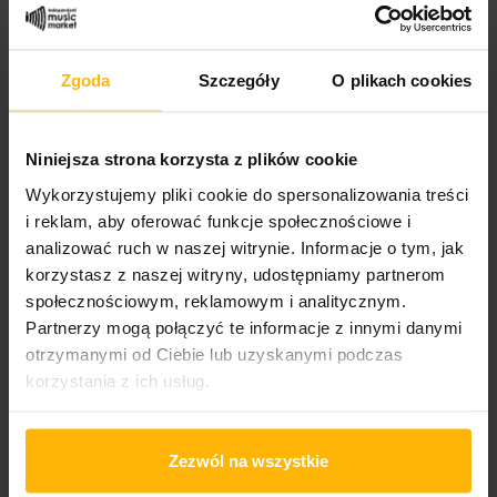
Gatunek:
Rock
Zgoda
Szczegóły
O plikach cookies
Niniejsza strona korzysta z plików cookie
OPIS
SZCZEGÓŁY PRODUKTU
Wykorzystujemy pliki cookie do spersonalizowania treści
i reklam, aby oferować funkcje społecznościowe i
Po prostu najlepsze ballady rockowe na winylu. „Zawsze
analizować ruch w naszej witrynie. Informacje o tym, jak
tam gdzie Ty” Lady Pank, „Kocham Cię jak Irlandię”
korzystasz z naszej witryny, udostępniamy partnerom
Kobranocki, „Przeżyj to sam” Lombardu. Do tego
społecznościowym, reklamowym i analitycznym.
niezapomniane utwory Perfectu, Kultu i Tiltu,
Partnerzy mogą połączyć te informacje z innymi danymi
zespołów Ziyo i Turbo oraz Lecha Janerki.
otrzymanymi od Ciebie lub uzyskanymi podczas
Lista utworów:
1. Lady Pank – Zawsze tam gdzie Ty
korzystania z ich usług.
2. Ziyo – Magiczne słowa
3. Tilt – Tak jak ja kocham Cię
4. Kobranocka – Kocham Cię jak Irlandię
Zezwól na wszystkie
5. Lombard – Przeżyj to sam
6. Lech Janerka – Ta zabawa nie jest dla dziewczynek