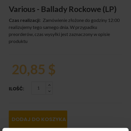
Various - Ballady Rockowe (LP)
Czas realizacji:
Zamówienie złożone do godziny 12:00
realizujemy tego samego dnia. W przypadku
preorderów, czas wysyłki jest zaznaczony w opisie
produktu
20,85 $
ILOŚĆ:
DODAJ DO KOSZYKA