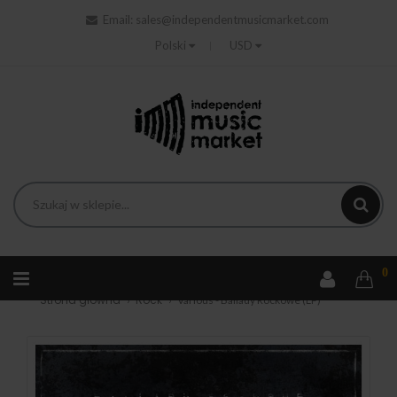
Email:
sales@independentmusicmarket.com
Polski
USD
0
Strona główna
Rock
Various - Ballady Rockowe (LP)