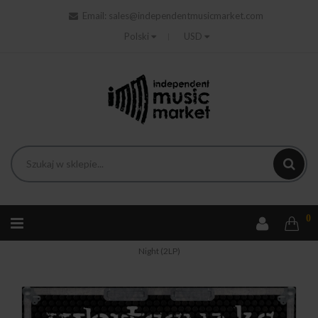
Email:
sales@independentmusicmarket.com
Polski
USD
0
Strona główna
Rock
Whitesnake - Live... In The Still Of The
Night (2LP)