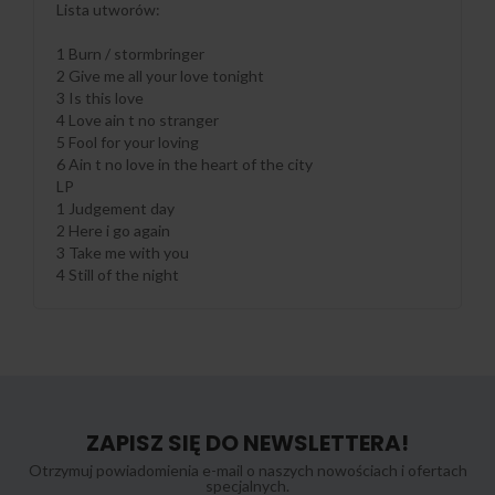
Lista utworów:
1 Burn / stormbringer
2 Give me all your love tonight
3 Is this love
4 Love ain t no stranger
5 Fool for your loving
6 Ain t no love in the heart of the city
LP
1 Judgement day
2 Here i go again
3 Take me with you
4 Still of the night
ZAPISZ SIĘ DO NEWSLETTERA!
Otrzymuj powiadomienia e-mail o naszych nowościach i ofertach
specjalnych.