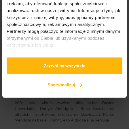
DODAJ DO KOSZYKA
i reklam, aby oferować funkcje społecznościowe i
analizować ruch w naszej witrynie. Informacje o tym, jak
korzystasz z naszej witryny, udostępniamy partnerom
społecznościowym, reklamowym i analitycznym.
Gatunek:
Partnerzy mogą połączyć te informacje z innymi danymi
Rock
otrzymanymi od Ciebie lub uzyskanymi podczas
korzystania z ich usług.
Podgatunek:
Hard Rock
Zezwól na wszystkie
OPIS
SZCZEGÓŁY PRODUKTU
Spersonalizuj
Nagrany w słynnym londyńskim Hammersmith Apollo w
2004 roku, album zawiera silny skład Davida
Coverdale'a, Douga Aldridge'a i Reba Beacha na
gitarach, Timothy'ego Druleya na klawiszach, Marco
Mendozę na basie i Tommy'ego Aldridge'a na perkusji