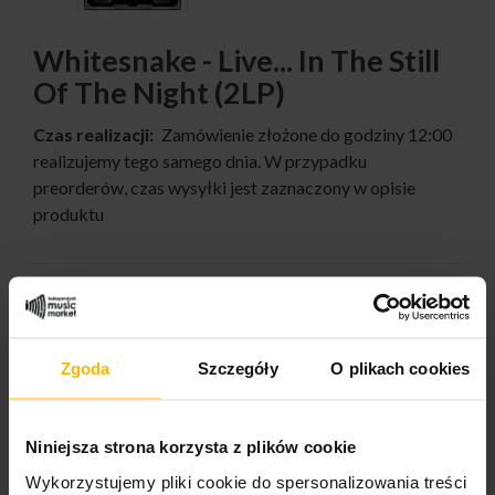
Whitesnake - Live... In The Still
Of The Night (2LP)
Czas realizacji:
Zamówienie złożone do godziny 12:00
realizujemy tego samego dnia. W przypadku
preorderów, czas wysyłki jest zaznaczony w opisie
produktu
55,47 $
Zgoda
Szczegóły
O plikach cookies
ILOŚĆ:
Niniejsza strona korzysta z plików cookie
Wykorzystujemy pliki cookie do spersonalizowania treści