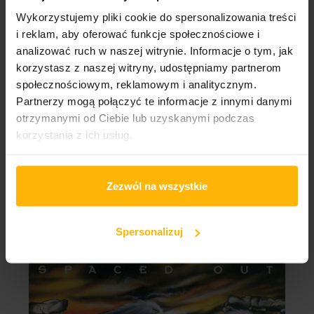
Wykorzystujemy pliki cookie do spersonalizowania treści
i reklam, aby oferować funkcje społecznościowe i
analizować ruch w naszej witrynie. Informacje o tym, jak
korzystasz z naszej witryny, udostępniamy partnerom
społecznościowym, reklamowym i analitycznym.
OPIS
SZCZEGÓŁY PRODUKTU
Partnerzy mogą połączyć te informacje z innymi danymi
otrzymanymi od Ciebie lub uzyskanymi podczas
korzystania z ich usług.
-
Zezwól na wszystkie
KLIENCI KTÓRZY ZAKUPILI TEN PRODUKT
KUPILI RÓWNIEŻ:
Spersonalizuj