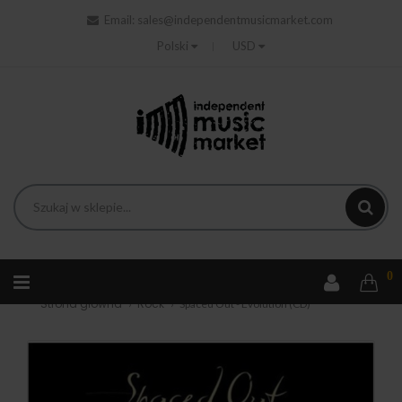
Email:
sales@independentmusicmarket.com
Polski
USD
0
Strona główna
Rock
Spaced Out - Evolution (CD)