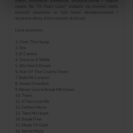
Kellys ponownie odwiedzili, przearanżowali i nagrali
razem. Na "25 Years Later" znalazło się również wiele
nowych utworów, w tym nowo skomponowane i
wczesne dema, które zespół ukończył.
Lista utworów:
1. Over The Hump
2. Fire
3. El Camino
4. Once In A While
5. We Had A Dream
6. Star Of The County Down
7. Baila Mi Corazon
8. Sweet Freedom
9. Never Gonna Break Me Down
10. Tears
11. If You Love Me
12. Fathers Nose
13. Take My Heart
14. Break Free
15. Made Of Gold
16. Santa Maria