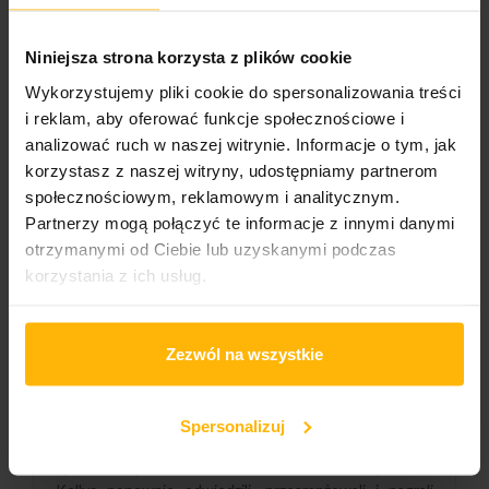
Niniejsza strona korzysta z plików cookie
Gatunek:
Wykorzystujemy pliki cookie do spersonalizowania treści
Pop
i reklam, aby oferować funkcje społecznościowe i
analizować ruch w naszej witrynie. Informacje o tym, jak
korzystasz z naszej witryny, udostępniamy partnerom
OPIS
SZCZEGÓŁY PRODUKTU
społecznościowym, reklamowym i analitycznym.
Partnerzy mogą połączyć te informacje z innymi danymi
otrzymanymi od Ciebie lub uzyskanymi podczas
25 lat temu The Kelly Family wydali swój legendarny
korzystania z ich usług.
pierwszy album numer jeden "Over The Hump", który
położył podwaliny pod ich karierę. Po ich ponownym
spotkaniu, powracócili w 2019 roku z zupełnie nowym
Zezwól na wszystkie
albumem, a także świętują rocznicę wydania swojego
przełomowego albumu. "25 Years Later" to nazwa tego
longplaya. Zgodnie z oświadczeniem zespołu, nagrali oni
rocznicową płytę po cichu i potajemnie, aby uczcić
Spersonalizuj
ostatnie 25 lat. Album zawiera łącznie 16 utworów, w
tym cztery piosenki z albumu "Over The Hump", które