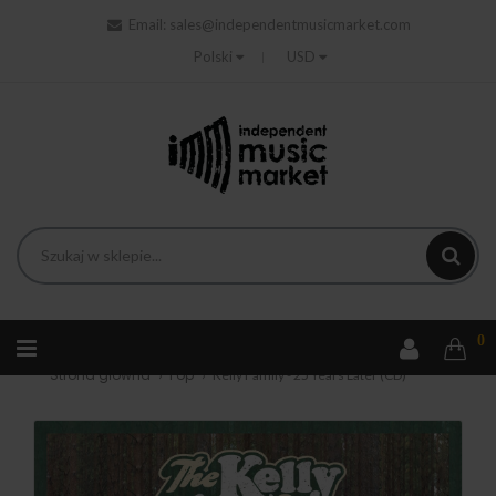
Email:
sales@independentmusicmarket.com
Polski
USD
0
Strona główna
Pop
Kelly Family - 25 Years Later (CD)